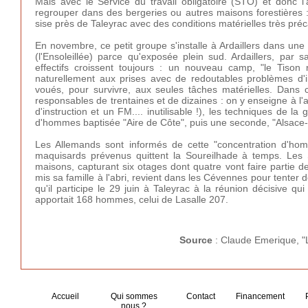
Mais avec le Service du travail obligatoire (STO) et donc l
regrouper dans des bergeries ou autres maisons forestières :
sise près de Taleyrac avec des conditions matérielles très préc
En novembre, ce petit groupe s'installe à Ardaillers dans une
(l'Ensoleillée) parce qu'exposée plein sud. Ardaillers, par s
effectifs croissent toujours : un nouveau camp, "le Tison
naturellement aux prises avec de redoutables problèmes d'
voués, pour survivre, aux seules tâches matérielles. Dans 
responsables de trentaines et de dizaines : on y enseigne à l'a
d'instruction et un FM.... inutilisable !), les techniques de la
d'hommes baptisée "Aire de Côte", puis une seconde, "Alsace
Les Allemands sont informés de cette "concentration d'hom
maquisards prévenus quittent la Soureilhade à temps. Les 
maisons, capturant six otages dont quatre vont faire partie 
mis sa famille à l'abri, revient dans les Cévennes pour tente
qu'il participe le 29 juin à Taleyrac à la réunion décisive q
apportait 168 hommes, celui de Lasalle 207.
Source
: Claude Emerique, "
Accueil
Qui sommes
Contact
Financement
nous ?