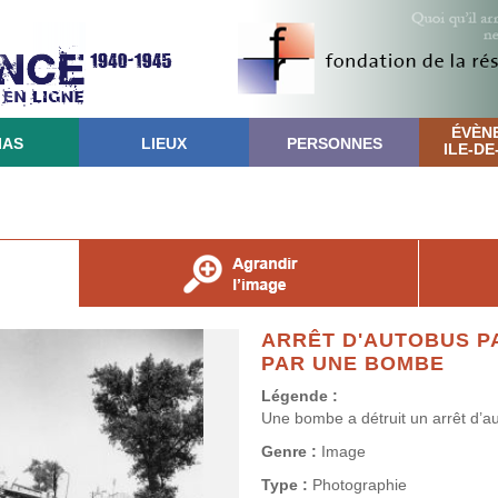
ÉVÈN
IAS
LIEUX
PERSONNES
ILE-D
ARRÊT D'AUTOBUS PA
PAR UNE BOMBE
Légende :
Une bombe a détruit un arrêt d’a
Genre :
Image
Type :
Photographie