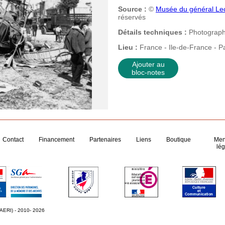
Source :
©
Musée du général Lecl
réservés
Détails techniques :
Photograph
Lieu :
France - Ile-de-France - Pa
Ajouter au
bloc-notes
Contact
Financement
Partenaires
Liens
Boutique
Men
lég
 AERI) - 2010- 2026