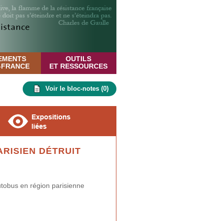
EMENTS
OUTILS
E-FRANCE
ET RESSOURCES
Voir le bloc-notes (
0
)
RISIEN DÉTRUIT
utobus en région parisienne