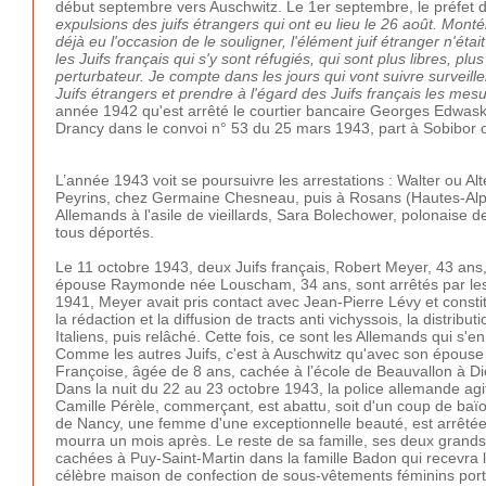
début septembre vers Auschwitz. Le 1er septembre, le préfet d
expulsions des juifs étrangers qui ont eu lieu le 26 août. Montél
déjà eu l'occasion de le souligner, l'élément juif étranger n'éta
les Juifs français qui s'y sont réfugiés, qui sont plus libres, pl
perturbateur. Je compte dans les jours qui vont suivre surveille
Juifs étrangers et prendre à l'égard des Juifs français les me
année 1942 qu'est arrêté le courtier bancaire Georges Edwaski
Drancy dans le convoi n° 53 du 25 mars 1943, part à Sobibor 
L’année 1943 voit se poursuivre les arrestations : Walter ou Alt
Peyrins, chez Germaine Chesneau, puis à Rosans (Hautes-Alpe
Allemands à l'asile de vieillards, Sara Bolechower, polonaise 
tous déportés.
Le 11 octobre 1943, deux Juifs français, Robert Meyer, 43 ans,
épouse Raymonde née Louscham, 34 ans, sont arrêtés par les A
1941, Meyer avait pris contact avec Jean-Pierre Lévy et const
la rédaction et la diffusion de tracts anti vichyssois, la distribu
Italiens, puis relâché. Cette fois, ce sont les Allemands qui s'
Comme les autres Juifs, c'est à Auschwitz qu'avec son épouse i
Françoise, âgée de 8 ans, cachée à l’école de Beauvallon à Die
Dans la nuit du 22 au 23 octobre 1943, la police allemande agit 
Camille Pérèle, commerçant, est abattu, soit d'un coup de baïon
de Nancy, une femme d'une exceptionnelle beauté, est arrêtée
mourra un mois après. Le reste de sa famille, ses deux grands-
cachées à Puy-Saint-Martin dans la famille Badon qui recevra l
célèbre maison de confection de sous-vêtements féminins port