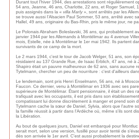
Durant tout l'hiver 1944, des arrestations sont régulièrement o
54 ans, Jeanne, 46 ans, Charlotte, 22 ans, et Roger Samuel, 1
puis assignés dans la «
villa Marly
», sont arrêtés par les Allem
se trouve aussi l'Alsacien Paul Sommer, 53 ans, arrêté avec sa
Hallel, 49 ans, originaire du Bas-Rhin, pris le même jour, ne pa
Le Polonais Abraham Boleslavski, 36 ans, qui probablement avai
janvier 1944 par les Allemands à Montélimar au 4 avenue Villen
mois, Estelle, née à Montélimar le 1er mai 1942. Ils partent d
survivants de ce camp de la mort.
Le 2 mars 1944, c'est le tour de Jacob Welger, 51 ans, son épo
résidaient au 137 Grande Rue, de Isaac Erblich, 47 ans, né à 
Shapiro était un pauvre malheureux de 62 ans, sans aucune ress
Tytelmann, chercher un peu de nourriture : c'est d'ailleurs dans l
Le lendemain, sont pris Henri Enselmann, 56 ans, né à Moscou,
Faucon. Ce dernier, venu à Montélimar en 1936 avec ses paren
supérieure de Montélimar. Étant pensionnaire, il était un des ra
trafiquait avec les occupants, il est pris dans son établisseme
compatissant lui donne discrètement à manger et prend soin de
Tytelmann cache la sœur de Daniel, Sylvia, alors que l'autre 
la famille réussit à partir dans l'Ardèche où, même s'ils sont d
la Libération.
Au bout de quelques jours, Daniel est embarqué pour Montluc d'o
serait mort, selon une version, fusillé pour avoir tenté de s'é
dès son arrivée le 1er avril. C'est aussi probablement la dest