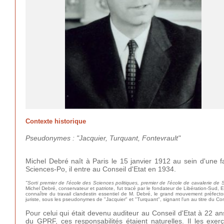
Contexte historique
Pseudonymes : "Jacquier, Turquant, Fontevrault"
Michel Debré naît à Paris le 15 janvier 1912 au sein d'une fa
Sciences-Po, il entre au Conseil d'Etat en 1934.
"Sorti premier de l'école des Sciences politiques, premier de l'école de cavalerie de 
Michel Debré, conservateur et patriote, fut tracé par le fondateur de Libération-Sud, 
connaître du travail clandestin essentiel de M. Debré, le grand mouvement préfec
juriste, sous les pseudonymes de "Jacquier" et "Turquant", signant l'un au titre du 
Pour celui qui était devenu auditeur au Conseil d'Etat à 22 ans
du GPRF, ces responsabilités étaient naturelles. Il les ex