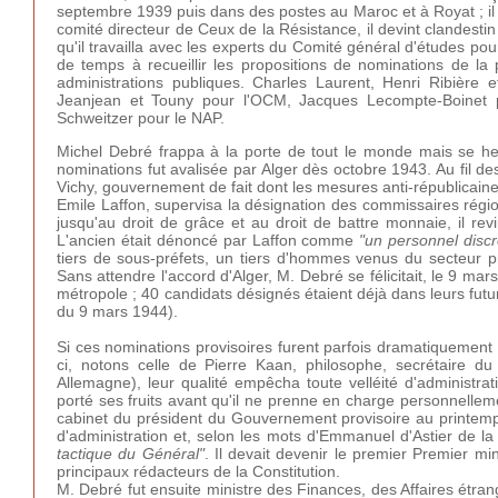
septembre 1939 puis dans des postes au Maroc et à Royat ; i
comité directeur de Ceux de la Résistance, il devint clandesti
qu'il travailla avec les experts du Comité général d'études po
de temps à recueillir les propositions de nominations de 
administrations publiques. Charles Laurent, Henri Ribière e
Jeanjean et Touny pour l'OCM, Jacques Lecompte-Boinet 
Schweitzer pour le NAP.
Michel Debré frappa à la porte de tout le monde mais se he
nominations fut avalisée par Alger dès octobre 1943. Au fil des
Vichy, gouvernement de fait dont les mesures anti-républicain
Emile Laffon, supervisa la désignation des commissaires régio
jusqu'au droit de grâce et au droit de battre monnaie, il re
L'ancien était dénoncé par Laffon comme
"un personnel disc
tiers de sous-préfets, un tiers d'hommes venus du secteur pri
Sans attendre l'accord d'Alger, M. Debré se félicitait, le 9 m
métropole ; 40 candidats désignés étaient déjà dans leurs fut
du 9 mars 1944).
Si ces nominations provisoires furent parfois dramatiquement 
ci, notons celle de Pierre Kaan, philosophe, secrétaire
Allemagne), leur qualité empêcha toute velléité d'administrat
porté ses fruits avant qu'il ne prenne en charge personnelleme
cabinet du président du Gouvernement provisoire au printemps
d'administration et, selon les mots d'
Emmanuel
d'Astier
de la
tactique du Général"
. Il devait devenir le premier Premier m
principaux rédacteurs de la Constitution.
M. Debré fut ensuite ministre des Finances, des Affaires étra