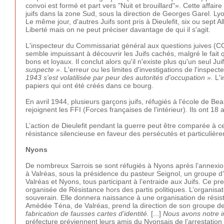
convoi est formé et part vers "Nuit et brouillard"». Cette affai
juifs dans la zone Sud, sous la direction de Georges Garel. Ly
Le même jour, d'autres Juifs sont pris à Dieulefit, six ou sept 
Liberté mais on ne peut préciser davantage de qui il s'agit.
L'inspecteur du Commissariat général aux questions juives (C
semble impuissant à découvrir les Juifs cachés, malgré le fait 
bons et loyaux. Il conclut alors qu'il n'existe plus qu'un seul Jui
suspecte »
. L'erreur ou les limites d'investigations de l'inspecte
1943 s'est volatilisée par peur des autorités d'occupation ».
L'i
papiers qui ont été créés dans ce bourg.
En avril 1944, plusieurs garçons juifs, réfugiés à l'école de B
rejoignent les FFI (Forces françaises de l'intérieur). Ils ont 18 
L’action de Dieulefit pendant la guerre peut être comparée à ce
résistance silencieuse en faveur des persécutés et particulièr
Nyons
De nombreux Sarrois se sont réfugiés à Nyons après l’annexion
à Valréas, sous la présidence du pasteur Seignol, un groupe 
Valréas et Nyons, tous participant à l’entraide aux Juifs. Ce pr
organisée de Résistance hors des partis politiques. L’organisa
souverain. Elle donnera naissance à une organisation de résis
Amédée Téna, de Valréas, prend la direction de son groupe de
fabrication de fausses cartes d’identité.
[...]
Nous avons notre i
préfecture préviennent leurs amis du Nyonsais de l’arrestation