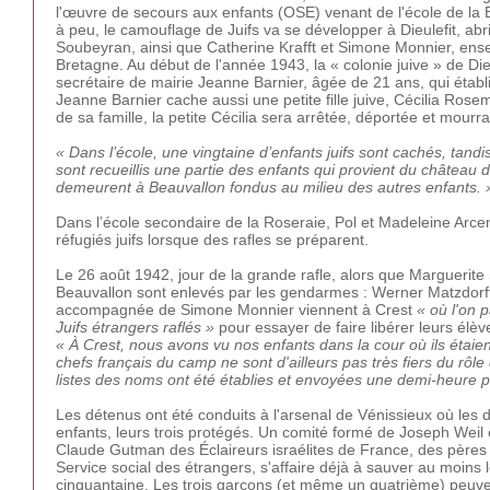
l'œuvre de secours aux enfants (OSE) venant de l'école de la B
à peu, le camouflage de Juifs va se développer à Dieulefit, abr
Soubeyran, ainsi que Catherine Krafft et Simone Monnier, ens
Bretagne. Au début de l'année 1943, la « colonie juive » de Dieu
secrétaire de mairie Jeanne Barnier, âgée de 21 ans, qui établit
Jeanne Barnier cache aussi une petite fille juive, Cécilia 
de sa famille, la petite Cécilia sera arrêtée, déportée et mour
« Dans l’école, une vingtaine d’enfants juifs sont cachés, tan
sont recueillis une partie des enfants qui provient du château d
demeurent à Beauvallon fondus au milieu des autres enfants. 
Dans l’école secondaire de la Roseraie, Pol et Madeleine Arcen
réfugiés juifs lorsque des rafles se préparent.
Le 26 août 1942, jour de la grande rafle, alors que Marguerite 
Beauvallon sont enlevés par les gendarmes : Werner Matzdorf
accompagnée de Simone Monnier viennent à Crest
« où l'on
Juifs étrangers raflés »
pour essayer de faire libérer leurs élèv
« À Crest, nous avons vu nos enfants dans la cour où ils étaie
chefs français du camp ne sont d'ailleurs pas très fiers du rôle 
listes des noms ont été établies et envoyées une demi-heure plu
Les détenus ont été conduits à l'arsenal de Vénissieux où les
enfants, leurs trois protégés. Un comité formé de Joseph Wei
Claude Gutman des Éclaireurs israélites de France, des pères G
Service social des étrangers, s'affaire déjà à sauver au moins les
cinquantaine. Les trois garçons (et même un quatrième) peuvent 