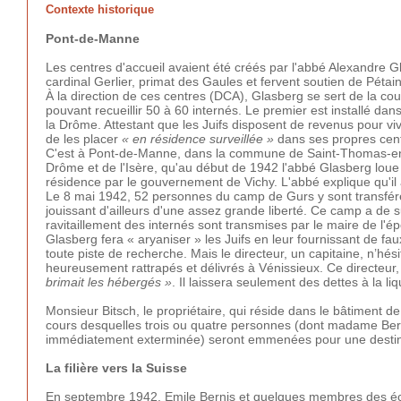
Contexte historique
Pont-de-Manne
Les centres d'accueil avaient été créés par l'abbé Alexandre Gl
cardinal Gerlier, primat des Gaules et fervent soutien de Péta
À la direction de ces centres (DCA), Glasberg se sert de la couv
pouvant recueillir 50 à 60 internés. Le premier est installé da
la Drôme. Attestant que les Juifs disposent de revenus pour vivr
de les placer
« en résidence surveillée »
dans ses propres cent
C'est à Pont-de-Manne, dans la commune de Saint-Thomas-en-R
Drôme et de l'Isère, qu'au début de 1942 l'abbé Glasberg loue 
résidence par le gouvernement de Vichy. L'abbé explique qu'il 
Le 8 mai 1942, 52 personnes du camp de Gurs y sont transfér
jouissant d'ailleurs d'une assez grande liberté. Ce camp a de s
ravitaillement des internés sont transmises par le maire de l'
Glasberg fera « aryaniser » les Juifs en leur fournissant de fa
toute piste de recherche. Mais le directeur, un capitaine, n’h
heureusement rattrapés et délivrés à Vénissieux. Ce directeur
brimait les hébergés »
. Il laissera seulement des dettes à la li
Monsieur Bitsch, le propriétaire, qui réside dans le bâtiment de
cours desquelles trois ou quatre personnes (dont madame Bert
immédiatement exterminée) seront emmenées pour une destin
La filière vers la Suisse
En septembre 1942, Emile Bernis et quelques membres des écl