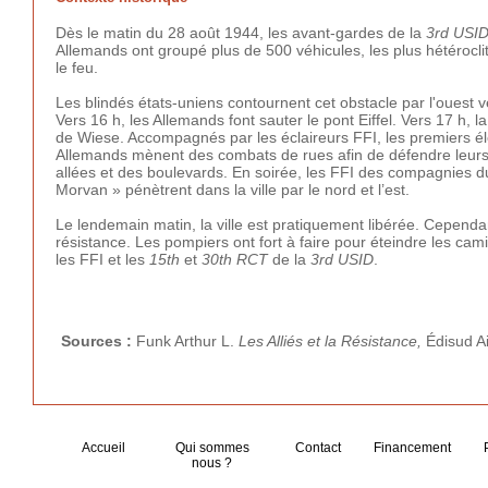
Dès le matin du 28 août 1944, les avant-gardes de la
3rd USI
Allemands ont groupé plus de 500 véhicules, les plus hétéroclit
le feu.
Les blindés états-uniens contournent cet obstacle par l'ouest v
Vers 16 h, les Allemands font sauter le pont Eiffel. Vers 17 h,
de Wiese. Accompagnés par les éclaireurs FFI, les premiers é
Allemands mènent des combats de rues afin de défendre leurs 
allées et des boulevards. En soirée, les FFI des compagnies du
Morvan » pénètrent dans la ville par le nord et l’est.
Le lendemain matin, la ville est pratiquement libérée. Cependant
résistance. Les pompiers ont fort à faire pour éteindre les cam
les FFI et les
15th
et
30th RCT
de la
3rd USID
.
Sources :
Funk Arthur L.
Les Alliés et la Résistance,
Édisud A
Accueil
Qui sommes
Contact
Financement
nous ?