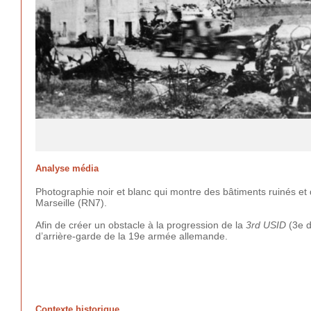
Analyse média
Photographie noir et blanc qui montre des bâtiments ruinés et de
Marseille (RN7).
Afin de créer un obstacle à la progression de la
3rd USID
(3e d
d’arrière-garde de la 19e armée allemande.
Contexte historique