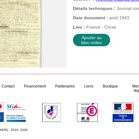
Détails techniques :
Journal ro
Date document :
août 1943
Lieu :
France - Corse
Ajouter au
bloc-notes
Contact
Financement
Partenaires
Liens
Boutique
Men
lég
 AERI) - 2010- 2026