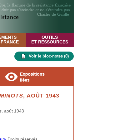
EMENTS
OUTILS
E-FRANCE
ET RESSOURCES
Voir le bloc-notes (
0
)
EMINOTS
, AOÛT 1943
s
, août 1943
oury
Droits réservés