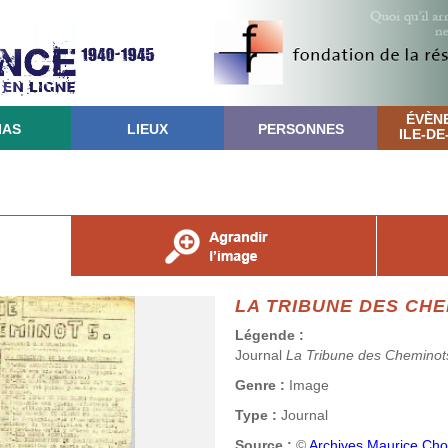
ÉVÈN
IAS
LIEUX
PERSONNES
ILE-D
LA TRIBUNE DES CH
Légende :
Journal
La Tribune des Cheminot
Genre :
Image
Type :
Journal
Source :
©
Archives Maurice Ch