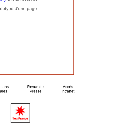
néotypé d'une page.
tions
Revue de
Accès
ales
Presse
Intranet