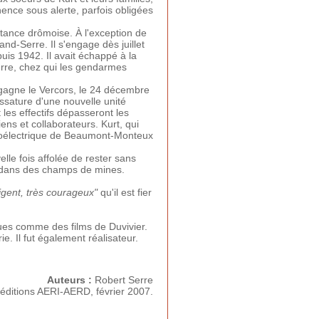
nence sous alerte, parfois obligées
stance drômoise. À l'exception de
nd-Serre. Il s'engage dès juillet
uis 1942. Il avait échappé à la
-Serre, chez qui les gendarmes
 gagne le Vercors, le 24 décembre
sature d'une nouvelle unité
les effectifs dépasseront les
ns et collaborateurs. Kurt, qui
hydroélectrique de Beaumont-Monteux
le fois affolée de rester sans
s dans des champs de mines.
igent, très courageux"
qu'il est fier
ques comme des films de Duvivier.
e. Il fut également réalisateur.
Auteurs :
Robert Serre
 éditions AERI-AERD, février 2007.