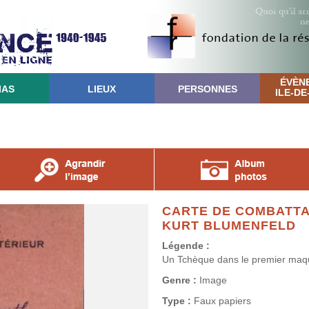
ÉVÈN
IAS
LIEUX
PERSONNES
ILE-D
CARTE DE COMBATTA
KURT BLUMENFELD
Légende :
Un Tchèque dans le premier maqu
Genre :
Image
Type :
Faux papiers