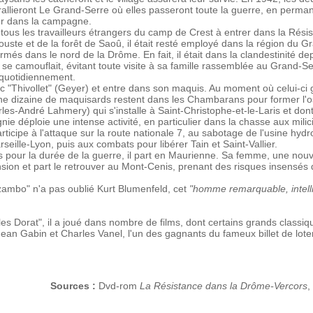
 rallieront Le Grand-Serre où elles passeront toute la guerre, en perma
her dans la campagne.
 tous les travailleurs étrangers du camp de Crest à entrer dans la Rési
ste et de la forêt de Saoû, il était resté employé dans la région du Gra
és dans le nord de la Drôme. En fait, il était dans la clandestinité dep
, il se camouflait, évitant toute visite à sa famille rassemblée au Grand
 quotidiennement.
ec "Thivollet" (Geyer) et entre dans son maquis. Au moment où celui-ci
e dizaine de maquisards restent dans les Chambarans pour former l'os
André Lahmery) qui s'installe à Saint-Christophe-et-le-Laris et dont 
déploie une intense activité, en particulier dans la chasse aux milicie
participe à l'attaque sur la route nationale 7, au sabotage de l'usine 
seille-Lyon, puis aux combats pour libérer Tain et Saint-Vallier.
pour la durée de la guerre, il part en Maurienne. Sa femme, une nouvel
nsion et part le retrouver au Mont-Cenis, prenant des risques insensé
zambo" n'a pas oublié Kurt Blumenfeld, cet
"homme remarquable, intell
s Dorat", il a joué dans nombre de films, dont certains grands classi
 Jean Gabin et Charles Vanel, l'un des gagnants du fameux billet de loteri
Sources :
Dvd-rom
La Résistance dans la Drôme-Vercors
,