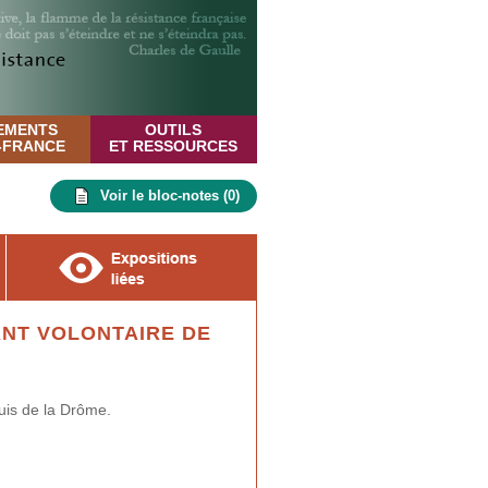
EMENTS
OUTILS
E-FRANCE
ET RESSOURCES
Voir le bloc-notes (
0
)
NT VOLONTAIRE DE
is de la Drôme.