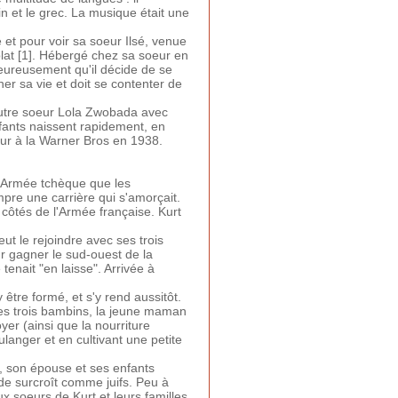
tin et le grec. La musique était une
e et pour voir sa soeur Ilsé, venue
blat [1]. Hébergé chez sa soeur en
aleureusement qu'il décide de se
ner sa vie et doit se contenter de
 autre soeur Lola Zwobada avec
nfants naissent rapidement, en
eur à la Warner Bros en 1938.
l'Armée tchèque que les
mpre une carrière qui s'amorçait.
côtés de l'Armée française. Kurt
ut le rejoindre avec ses trois
ur gagner le sud-ouest de la
enait "en laisse". Arrivée à
être formé, et s'y rend aussitôt.
ses trois bambins, la jeune maman
yer (ainsi que la nourriture
ulanger et en cultivant une petite
 son épouse et ses enfants
de surcroît comme juifs. Peu à
x soeurs de Kurt et leurs familles,