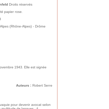
nfeld
Droits réservés
ité papier rose.
3
Alpes (Rhône-Alpes) - Drôme
novembre 1943. Elle est signée
Auteurs :
Robert Serre
ovaquie pour devenir avocat selon
 multitude de langues : il