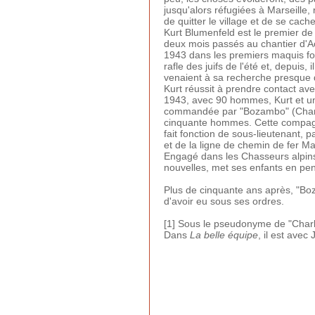
jusqu'alors réfugiées à Marseille,
de quitter le village et de se cac
Kurt Blumenfeld est le premier de
deux mois passés au chantier d'Aou
1943 dans les premiers maquis form
rafle des juifs de l'été et, depuis
venaient à sa recherche presque
Kurt réussit à prendre contact av
1943, avec 90 hommes, Kurt et un
commandée par "Bozambo" (Charles-
cinquante hommes. Cette compagnie 
fait fonction de sous-lieutenant, 
et de la ligne de chemin de fer Mar
Engagé dans les Chasseurs alpins 
nouvelles, met ses enfants en pe
Plus de cinquante ans après, "Bo
d'avoir eu sous ses ordres.
[1] Sous le pseudonyme de "Charle
Dans
La belle équipe
, il est avec