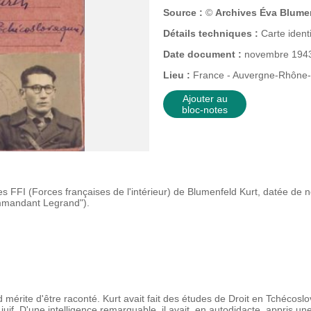
Source :
©
Archives Éva Blume
Détails techniques :
Carte ident
Date document :
novembre 194
Lieu :
France - Auvergne-Rhône-
Ajouter au
bloc-notes
s FFI (Forces françaises de l'intérieur) de Blumenfeld Kurt, datée de 
mmandant Legrand").
 mérite d'être raconté. Kurt avait fait des études de Droit en Tchécosl
uif. D'une intelligence remarquable, il avait, en autodidacte, appris une