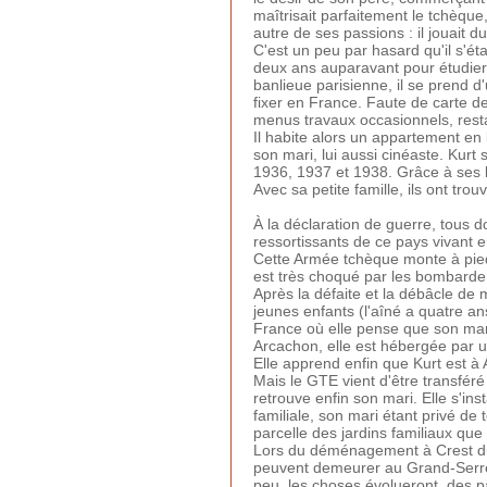
maîtrisait parfaitement le tchèque, 
autre de ses passions : il jouait du
C'est un peu par hasard qu'il s'ét
deux ans auparavant pour étudier l
banlieue parisienne, il se prend d
fixer en France. Faute de carte de
menus travaux occasionnels, res
Il habite alors un appartement en
son mari, lui aussi cinéaste. Kurt
1936, 1937 et 1938. Grâce à ses b
Avec sa petite famille, ils ont tro
À la déclaration de guerre, tous 
ressortissants de ce pays vivant e
Cette Armée tchèque monte à pied
est très choqué par les bombard
Après la défaite et la débâcle de 
jeunes enfants (l'aîné a quatre an
France où elle pense que son mari
Arcachon, elle est hébergée par 
Elle apprend enfin que Kurt est à 
Mais le GTE vient d'être transfér
retrouve enfin son mari. Elle s'in
familiale, son mari étant privé de
parcelle des jardins familiaux que l
Lors du déménagement à Crest du
peuvent demeurer au Grand-Serre. 
peu, les choses évolueront, des pa