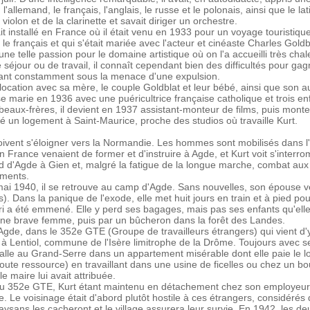
l'allemand, le français, l'anglais, le russe et le polonais, ainsi que le la
 violon et de la clarinette et savait diriger un orchestre.
ait installé en France où il était venu en 1933 pour un voyage touristiqu
e français et qui s'était mariée avec l'acteur et cinéaste Charles Gold
'une telle passion pour le domaine artistique où on l'a accueilli très ch
 séjour ou de travail, il connaît cependant bien des difficultés pour gag
tant constamment sous la menace d'une expulsion.
 location avec sa mère, le couple Goldblat et leur bébé, ainsi que son
 se marie en 1936 avec une puéricultrice française catholique et trois e
eaux-frères, il devient en 1937 assistant-monteur de films, puis mont
uvé un logement à Saint-Maurice, proche des studios où travaille Kurt.
doivent s'éloigner vers la Normandie. Les hommes sont mobilisés dans 
n France venaient de former et d'instruire à Agde, et Kurt voit s'interro
 d'Agde à Gien et, malgré la fatigue de la longue marche, combat aux 
ements.
mai 1940, il se retrouve au camp d'Agde. Sans nouvelles, son épouse ve
s). Dans la panique de l'exode, elle met huit jours en train et à pied po
 a été emmené. Elle y perd ses bagages, mais pas ses enfants qu'elle t
une brave femme, puis par un bûcheron dans la forêt des Landes.
Agde, dans le 352e GTE (Groupe de travailleurs étrangers) qui vient d'y 
é à Lentiol, commune de l'Isère limitrophe de la Drôme. Toujours avec 
stalle au Grand-Serre dans un appartement misérable dont elle paie le lo
 toute ressource) en travaillant dans une usine de ficelles ou chez un bo
e maire lui avait attribuée.
 352e GTE, Kurt étant maintenu en détachement chez son employeur,
Le voisinage était d'abord plutôt hostile à ces étrangers, considérés 
ysans les cacheront et le village assurera leur survie. En 1942, les deu