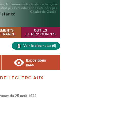
EMENTS
OUTILS
E-FRANCE
ET RESSOURCES
Voir le bloc-notes (
0
)
 DE LECLERC AUX
France
du 25 août 1944