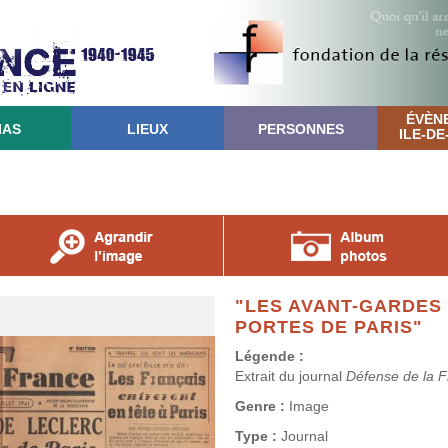
ÉVÈN
IAS
LIEUX
PERSONNES
ILE-D
"LES AVANT-GARDES
PORTES DE PARIS"
Légende :
Extrait du journal
Défense de la 
Genre :
Image
Type :
Journal