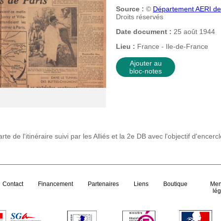
Source :
©
Département AERI de 
Droits réservés
Date document :
25 août 1944
Lieu :
France - Ile-de-France
Ajouter au
bloc-notes
 de l'itinéraire suivi par les Alliés et la 2e DB avec l'objectif d'encercl
Contact
Financement
Partenaires
Liens
Boutique
Men
lég