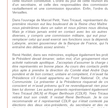
cette réunion constitutive. L'ordre du jour de cette réunion é
d'un secrétaire, et celle des responsables des commissio
ravitaillement et une commission épuration. Enfin, l'ordre 
Versailles.
Dans l'ouvrage de Marcel Petit, Yves Tricaud, représentant du 
première réunion eut lieu boulevard de la Reine chez Maître Pl
nous pénétrâmes dans un salon et nous pûmes nous dévisager
Mais je n'étais jamais entré en contact avec les six autr
diverses, y compris une commission militaire, qui eut pour 
remplacer celui qui avait exercé ses fonctions sous la dépen
Labeyrie, ancien gouverneur de la Banque de France, qui l'em
entraîné des débats assez animés. "
René Heidet, dans ses mémoires, explique également les problè
le Président devait émaner, selon moi, d'un groupement réun
activité nationale apolitique. J'acceptais d'assumer la charge
être représentés en bonne place. Au cours des contacts prélim
plus apte à prendre la direction du Comité était André D
pondéré et de bon contact, unitaire et compétent, il m'avait fa
Présidence s'il n'avait appartenu au Front National. Or, ch
Communiste. Le présenter à la Présidence risquerait de cr
conscient et m'avait prévenu qu'il ne revendiquerait rien pour 
bien lui donner. Les autres présents représentaient également
Yves Tricaud (MLN) et Roger Berthouin (CDLR). Yves Tricaud,
retirait tout son crédit. Il restait René Berthouin. Je le 
recommandé et il représentait CDLR qui n'était contesté par
élections des deux vice-présidents, du secrétaire et des r