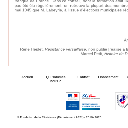
Banque de France. Dans ce conseil, dont la formation était i
pas été élu régulièrement, on retrouve la plupart des membres
mai 1945 que M. Labeyrie, à l'issue d'élections municipales ré
Ar
René Heidet,
Résistance versaillaise
, non publié [réalisé à l
Marcel Petit,
Histoire de l
Accueil
Qui sommes
Contact
Financement
nous ?
© Fondation de la Résistance (Département AERI) - 2010- 2026