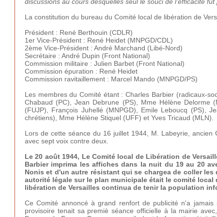
discussions au cours desquelles seul le souci de l'efficacité fut
La constitution du bureau du Comité local de libération de Versai
Président : René Berthouin (CDLR)
1er Vice-Président : René Heidet (MNPGD/CDL)
2ème Vice-Président : André Marchand (Libé-Nord)
Secrétaire : André Dupin (Front National)
Commission militaire : Julien Barbet (Front National)
Commission épuration : René Heidet
Commission ravitaillement : Marcel Mando (MNPGD/PS)
Les membres du Comité étant : Charles Barbier (radicaux-so
Chabaud (PC), Jean Debrune (PS), Mme Hélène Delorme (
(FUJP), François Juhellé (MNPGD), Emile Leboucq (PS), J
chrétiens), Mme Hélène Stiquel (UFF) et Yves Tricaud (MLN).
Lors de cette séance du 16 juillet 1944, M. Labeyrie, ancien 
avec sept voix contre deux.
Le 20 août 1944, Le Comité local de Libération de Versaill
Barbier imprima les affiches dans la nuit du 19 au 20 av
Nonis et d'un autre résistant qui se chargea de coller les
autorité légale sur le plan municipale était le comité local 
libération de Versailles continua de tenir la population in
Ce Comité annoncé à grand renfort de publicité n'a jamais 
provisoire tenait sa premiè séance officielle à la mairie ave