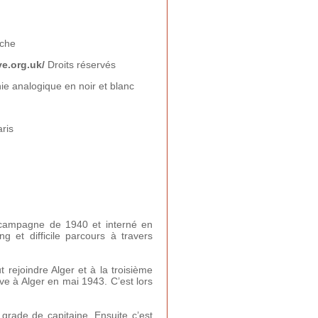
oche
e.org.uk/
Droits réservés
e analogique en noir et blanc
ris
a campagne de 1940 et interné en
 et difficile parcours à travers
t rejoindre Alger et à la troisième
ive à Alger en mai 1943. C’est lors
rade de capitaine. Ensuite c’est