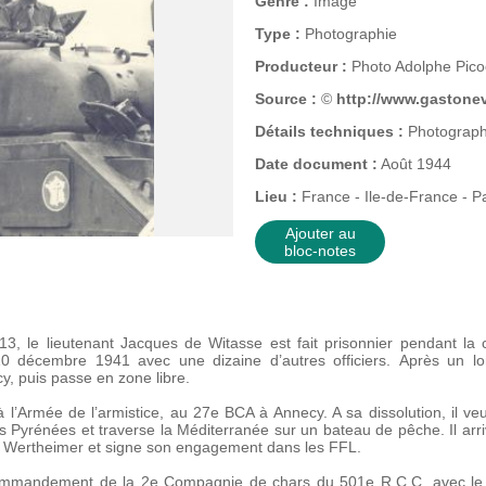
Genre :
Image
Type :
Photographie
Producteur :
Photo Adolphe Pic
Source :
©
http://www.gastonev
Détails techniques :
Photographi
Date document :
Août 1944
Lieu :
France - Ile-de-France - Pa
Ajouter au
bloc-notes
3, le lieutenant Jacques de Witasse
est fait prisonnier pendant l
0 décembre 1941 avec une dizaine d’autres officiers. Après un long
ncy, puis passe en zone libre.
 l’Armée de l’armistice, au 27e BCA à Annecy. A sa dissolution, il veu
e des Pyrénées et traverse la Méditerranée sur un bateau de pêche. Il arr
an Wertheimer et signe son engagement dans les FFL.
e commandement de la 2e Compagnie de chars du 501e R.C.C. avec le g