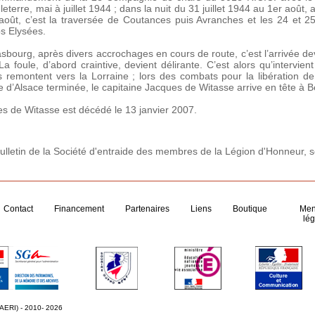
terre, mai à juillet 1944 ; dans la nuit du 31 juillet 1944 au 1er août, 
ût, c’est la traversée de Coutances puis Avranches et les 24 et 25 
ps Elysées.
bourg, après divers accrochages en cours de route, c’est l’arrivée dev
La foule, d’abord craintive, devient délirante. C’est alors qu’intervie
s remontent vers la Lorraine ; lors des combats pour la libération 
’Alsace terminée, le capitaine Jacques de Witasse arrive en tête à B
s de Witasse est décédé le 13 janvier 2007.
ulletin de la Société d'entraide des membres de la Légion d'Honneur, s
Contact
Financement
Partenaires
Liens
Boutique
Men
lég
 AERI) - 2010- 2026