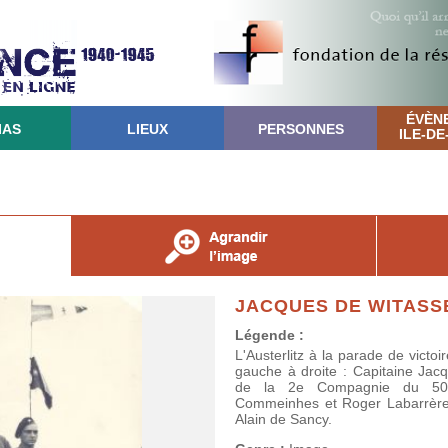
ÉVÈN
IAS
LIEUX
PERSONNES
ILE-D
JACQUES DE WITASS
Légende :
L'Austerlitz à la parade de victoi
gauche à droite : Capitaine Ja
de la 2e Compagnie du 50
Commeinhes et Roger Labarrère. 
Alain de Sancy.