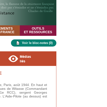
EMENTS
OUTILS
E-FRANCE
ET RESSOURCES
Voir le bloc-notes (
0
)
E
re, Paris, août 1944. En haut et
cques de Witasse (Commandant
1e RCC), sergent Georges
L'Aide-Pilote (au dessus) est