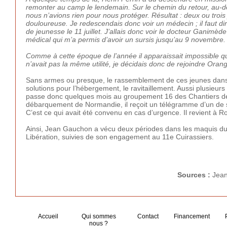
remonter au camp le lendemain. Sur le chemin du retour, au-d
nous n’avions rien pour nous protéger. Résultat : deux ou trois 
douloureuse. Je redescendais donc voir un médecin ; il faut dir
de jeunesse le 11 juillet. J’allais donc voir le docteur Ganimède q
médical qui m’a permis d’avoir un sursis jusqu’au 9 novembre.
Comme à cette époque de l’année il apparaissait impossible q
n’avait pas la même utilité, je décidais donc de rejoindre Orang
Sans armes ou presque, le rassemblement de ces jeunes dans le Ve
solutions pour l’hébergement, le ravitaillement. Aussi plusie
passe donc quelques mois au groupement 16 des Chantiers de 
débarquement de Normandie, il reçoit un télégramme d’un de 
C’est ce qui avait été convenu en cas d’urgence. Il revient à Ro
Ainsi, Jean Gauchon a vécu deux périodes dans les maquis du V
Libération, suivies de son engagement au 11e Cuirassiers.
Sources :
Jean
Accueil
Qui sommes
Contact
Financement
nous ?