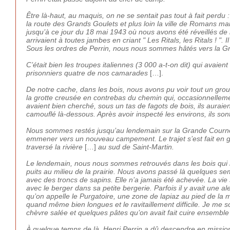
Être là-haut, au maquis, on ne se sentait pas tout à fait perdu :
la route des Grands Goulets et plus loin la ville de Romans mai
jusqu’à ce jour du 18 mai 1943 où nous avons été réveillés de
arrivaient à toutes jambes en criant " Les Ritals, les Ritals ! "
Sous les ordres de Perrin, nous nous sommes hâtés vers la Gr
C’était bien les troupes italiennes (3 000 a-t-on dit) qui avaient
prisonniers quatre de nos camarades
[…].
De notre cache, dans les bois, nous avons pu voir tout un grou
la grotte creusée en contrebas du chemin qui, occasionnellement,
avaient bien cherché, sous un tas de fagots de bois, ils auraien
camouflé là-dessous. Après avoir inspecté les environs, ils sont
Nous sommes restés jusqu’au lendemain sur la Grande Courno
emmener vers un nouveau campement. Le trajet s’est fait en g
traversé la rivière
[…]
au sud de Saint-Martin.
Le lendemain, nous nous sommes retrouvés dans les bois qui bord
puits au milieu de la prairie. Nous avons passé là quelques
avec des troncs de sapins. Elle n’a jamais été achevée. La vi
avec le berger dans sa petite bergerie. Parfois il y avait une al
qu’on appelle le Purgatoire, une zone de lapiaz au pied de la m
quand même bien longues et le ravitaillement difficile. Je me 
chèvre salée et quelques pâtes qu’on avait fait cuire ensemble d
À quelque temps de là, Henri Perrin a dû descendre en mission