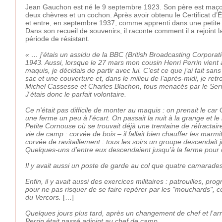
Jean Gauchon est né le 9 septembre 1923. Son père est maçon.
deux chèvres et un cochon. Après avoir obtenu le Certificat d
et entre, en septembre 1937, comme apprenti dans une petite u
Dans son recueil de souvenirs, il raconte comment il a rejoint 
période de résistant.
« … j’étais un assidu de la BBC (British Broadcasting Corpora
1943. Aussi, lorsque le 27 mars mon cousin Henri Perrin vient 
maquis, je décidais de partir avec lui. C’est ce que j’ai fait s
sac et une couverture et, dans le milieu de l’après-midi, je retr
Michel Cassesse et Charles Blachon, tous menacés par le Servi
J’étais donc le parfait volontaire.
Ce n’était pas difficile de monter au maquis : on prenait le ca
une ferme un peu à l’écart. On passait la nuit à la grange et le
Petite Cornouse où se trouvait déjà une trentaine de réfracta
vie de camp : corvée de bois – il fallait bien chauffer les marm
corvée de ravitaillement : tous les soirs un groupe descendait 
Quelques-uns d’entre eux descendaient jusqu’à la ferme pour 
Il y avait aussi un poste de garde au col que quatre camarades 
Enfin, il y avait aussi des exercices militaires : patrouilles, pr
pour ne pas risquer de se faire repérer par les "mouchards", c
du Vercors.
[…]
Quelques jours plus tard, après un changement de chef et l’arr
Perrin était passé adjoint au chef de camp.