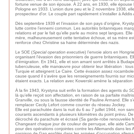
fortune venue de son épouse. À 22 ans, en 1930, elle épouse Kar
Pologne en 1933. L’union dure peu et le 2 novembre 1938, elle 
prospecteur d'or. Le couple part rapidement s’installer à Addis 
Dès septembre 1939 et l’invasion de son pays d’origine, Krysty
lutte contre l’ennemi commun. Les autorités britanniques mar
relations et par le fait qu’elle parle au moins sept langues. El
mère, malheureusement cette tentative échoue, et sa mère es
renforce chez Christine sa haine déterminée des nazis.
Le SOE (
Special operation executiv
e) l’envoie alors en Hongri
organisant l'évasion des prisonniers de guerre britanniques. Ell
d’émigration. En 1941, elle et son amant sont arrêtés à Budapes
tuberculeuse, elle manœuvre pour obtenir leur libération : tous
Turquie et atteignent Le Caire. Cette évasion assez rocambole
cause quand il s’avère que les renseignements fournis sur micro
étaient exacts. La relation avec Kowerski amène la séparation
À la fin 1943, Krystyna suit enfin la formation des agents du
S
là qu’elle reçoit son affectation, en raison de sa parfaite maît
Granville, ou sous la fausse identité de Pauline Armand. Elle s
remplacer Cecily Lefort comme courrier du réseau Jockey.
Elle est parachutée dans la nuit du 6 au 7 juillet 1944, non sa
courants ascendants à plusieurs kilomètres du point prévu. De 
décroché du parachute et écrasé (Sa garde-robe renouvelée brû
Changeant chaque jour de couleur de perruque, elle aide Cammae
pour des opérations conjointes contre les Allemands dans les Al
garnison de Gap enrôlés dans les armées d’occupation allemand