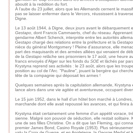
aboutit à la reddition du fort.
À l’aube du 23 juillet, alors que les Allemands cernent le massi
pas se laisser enfermer dans le Vercors, réussissent à traverser
Digne.
Le 13 août 1944, à Digne, deux jours avant le débarquement en
Gestapo
, dont Francis Cammaerts, chef du réseau. Apprenant qu
gendarme Albert Schenck, interprète entre les autorités allem
Gestapo
chargé des relations entre la préfecture et la
Gestapo
nièce du général Montgomery ! Pleine d’assurance, elle menace l’o
part des maquisards et des armées alliées qui venaient de déba
de la
Gestapo
relâche ses prisonniers le 17 août, une heure av
francs envoyés d’Alger sur les fonds du
SOE
et lâchés par par
Krystyna reprend ses activités : le 23 août, alors que les tr
position au col de l’Arc. "Pauline", jouant la bergère qui cherc
tête de la compagnie qui déposait les armes !
Quelques semaines après la capitulation allemande, Krystyna es
lance alors dans une vie agitée et aventureuse, occupant diver
Le 15 juin 1952, dans le hall d’un hôtel bon marché à Londre
marchande dont elle avait repoussé les avances, et qui finira 
Krystyna était certainement une femme d’un appétit vorace, tr
sienne. Malgré son pouvoir de séduction, elle restait solitair
une de ses filles Christine. On a dit que Ian Fleming, qui co
premier James Bond, Casino Royale (1953). Plus sérieusement, l
valu la Croix de Guerre, et en Angleterre, la
George Medal
et l