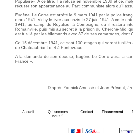
Populaire». A ce titre, il a refusé en novembre 1939 et ce, ma
récuser son appartenance au Parti communiste alors qu'il assum
Eugène Le Corre est arrêté le 9 mars 1941 par la police françai
mars 1941. Vichy le livre aux nazis le 27 juin 1941. A cette date
1941, au camp de Royalieu, à Compiègne, où il restera inte
Romainville, puis mis au secret à la prison du Cherche-Midi qu
est fusillé par les Allemands avec 87 de ses camarades, dont G
Ce 15 décembre 1941, ce sont 100 otages qui seront fusillés d
de Chateaubriant et 4 à Fontevraud.
A la demande de son épouse, Eugène Le Corre aura la carte
France ».
D'après Yannick Amossé et Jean Présent,
La
Accueil
Qui sommes
Contact
Financement
nous ?