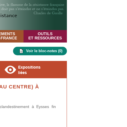
EMENTS
OUTILS
E-FRANCE
ET RESSOURCES
Voir le bloc-notes (
0
)
AU CENTRE) À
clandestinement à Eysses fin