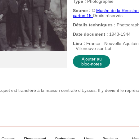
Type :
Photographie
Source :
©
Musée de la Résistan
carton 15
Droits réservés
Détails techniques :
Photographi
Date document :
1943-1944
Lieu :
France - Nouvelle-Aquitain
- Villeneuve-sur-Lot
Ajouter au
bloc-notes
et est transféré à la maison centrale d'Eysses. Il y devient le représ
Contact
Financement
Partenaires
Liens
Boutique
Men