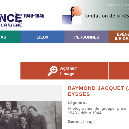
ÉVÈN
IAS
LIEUX
PERSONNES
ILE-D
RAYMOND JACQUET (
EYSSES
Légende :
Photographie de groupe prise 
1943 - début 1944
Genre :
Image