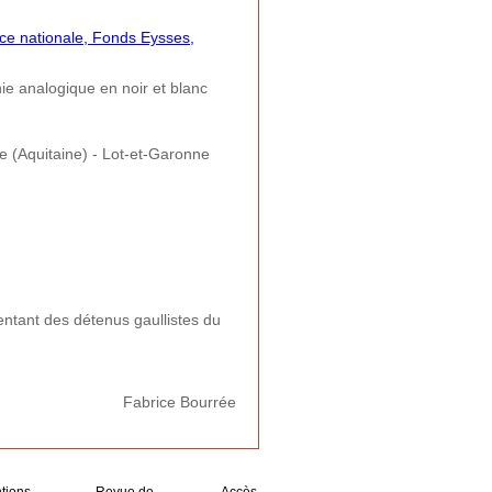
ce nationale, Fonds Eysses,
e analogique en noir et blanc
e (Aquitaine) - Lot-et-Garonne
entant des détenus gaullistes du
Fabrice Bourrée
tions
Revue de
Accès