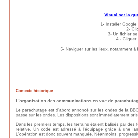
Visualiser la qu
1- Installer Google
2- Cli
3- Un fichier s
4 - Cliquer 
5- Naviguer sur les lieux, notamment à
Contexte historique
L'organisation des communications en vue de parachuta
Le parachutage est d'abord annoncé sur les ondes de la BB
passe sur les ondes. Les dispositions sont immédiatement prise
Dans les premiers temps, les terrains étaient balisés par des 
relative. Un code est adressé à l'équipage grâce à une lam
L'opération est donc souvent manquée. Néanmoins, progressiv