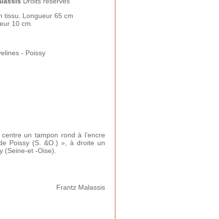
alassis
Droits réservés
n tissu.
Longueur 65 cm
teur 10 cm.
elines - Poissy
u centre un tampon rond à l’encre
de Poissy (S. &O.) », à droite un
y (Seine-et -Oise).
Frantz Malassis