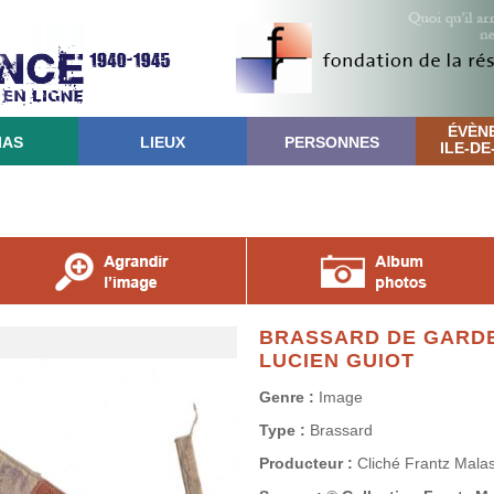
ÉVÈN
IAS
LIEUX
PERSONNES
ILE-D
BRASSARD DE GARDE
LUCIEN GUIOT
Genre :
Image
Type :
Brassard
Producteur :
Cliché Frantz Malas