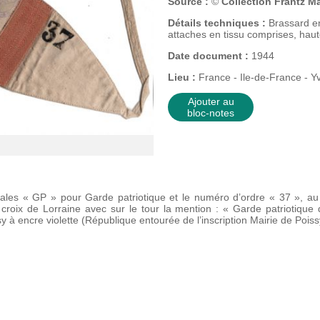
Source :
©
Collection Frantz M
Détails techniques :
Brassard e
attaches en tissu comprises, hau
Date document :
1944
Lieu :
France - Ile-de-France - Yv
Ajouter au
bloc-notes
itiales « GP » pour Garde patriotique et le numéro d’ordre « 37 », a
 croix de Lorraine avec sur le tour la mention : « Garde patriotique 
 à encre violette (République entourée de l’inscription Mairie de Poiss