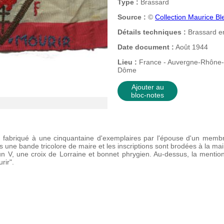
Type :
Brassard
Source :
©
Collection Maurice Bl
Détails techniques :
Brassard en
Date document :
Août 1944
Lieu :
France - Auvergne-Rhône-A
Dôme
Ajouter au
bloc-notes
l, fabriqué à une cinquantaine d'exemplaires par l'épouse d'un membr
ns une bande tricolore de maire et les inscriptions sont brodées à la mai
 V, une croix de Lorraine et bonnet phrygien. Au-dessus, la mention d
rir".