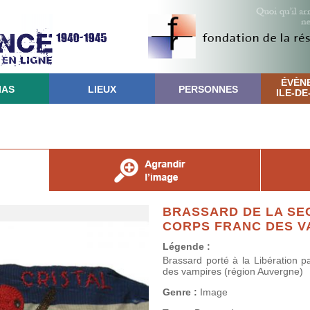
ÉVÈN
IAS
LIEUX
PERSONNES
ILE-D
BRASSARD DE LA SE
CORPS FRANC DES V
Légende :
Brassard porté à la Libération 
des vampires (région Auvergne)
Genre :
Image