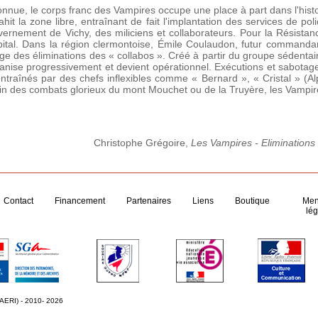
nue, le corps franc des Vampires occupe une place à part dans l'histo
hit la zone libre, entraînant de fait l'implantation des services de po
vernement de Vichy, des miliciens et collaborateurs. Pour la Résista
pital. Dans la région clermontoise, Émile Coulaudon, futur command
ge des éliminations des « collabos ». Créé à partir du groupe sédenta
anise progressivement et devient opérationnel. Exécutions et sabotage
ntraînés par des chefs inflexibles comme « Bernard », « Cristal » 
in des combats glorieux du mont Mouchet ou de la Truyère, les Vampir
Christophe Grégoire,
Les Vampires - Eliminations
Contact
Financement
Partenaires
Liens
Boutique
Men
lég
 AERI) - 2010- 2026