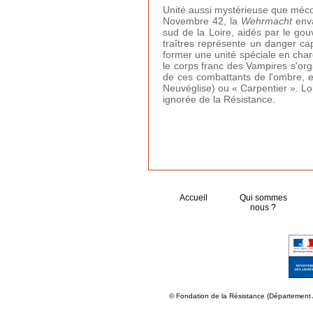
Unité aussi mystérieuse que mécon
Novembre 42, la
Wehrmacht
enva
sud de la Loire, aidés par le gou
traîtres représente un danger ca
former une unité spéciale en char
le corps franc des Vampires s'org
de ces combattants de l'ombre, e
Neuvéglise) ou « Carpentier ». Lo
ignorée de la Résistance.
Accueil
Qui sommes
nous ?
© Fondation de la Résistance (Département