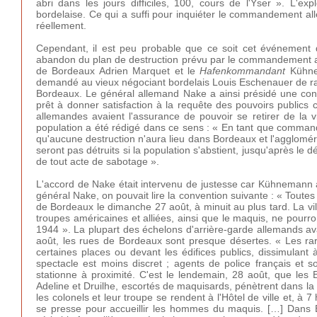
abri dans les jours difficiles, 100, cours de l'Yser ». L'e
bordelaise. Ce qui a suffi pour inquiéter le commandement all
réellement.
Cependant, il est peu probable que ce soit cet événement q
abandon du plan de destruction prévu par le commandement all
de Bordeaux Adrien Marquet et le
Hafenkommandant
Kühnem
demandé au vieux négociant bordelais Louis Eschenauer de ral
Bordeaux. Le général allemand Nake a ainsi présidé une conf
prêt à donner satisfaction à la requête des pouvoirs publics
allemandes avaient l'assurance de pouvoir se retirer de la vi
population a été rédigé dans ce sens : « En tant que comman
qu'aucune destruction n'aura lieu dans Bordeaux et l'aggloméra
seront pas détruits si la population s'abstient, jusqu'après l
de tout acte de sabotage ».
L'accord de Nake était intervenu de justesse car Kühnemann a
général Nake, on pouvait lire la convention suivante : « Toutes
de Bordeaux le dimanche 27 août, à minuit au plus tard. La ville,
troupes américaines et alliées, ainsi que le maquis, ne pourro
1944 ». La plupart des échelons d'arrière-garde allemands av
août, les rues de Bordeaux sont presque désertes. « Les rar
certaines places ou devant les édifices publics, dissimulant 
spectacle est moins discret ; agents de police français et
stationne à proximité. C'est le lendemain, 28 août, que les 
Adeline et Druilhe, escortés de maquisards, pénètrent dans la vi
les colonels et leur troupe se rendent à l'Hôtel de ville et, à 
se presse pour accueillir les hommes du maquis. […] Dans B