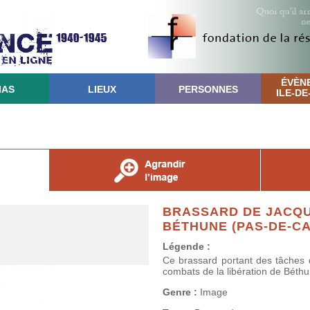
ÉVÈN
IAS
LIEUX
PERSONNES
ILE-D
BRASSARD DE JACQU
BÉTHUNE (PAS-DE-CA
Légende :
Ce brassard portant des tâches 
combats de la libération de Béth
Genre :
Image