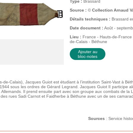
Type :
Brassard
Source :
©
Collection Arnaud Va
Détails techniques :
Brassard en
Date document :
Août - septemb
Lieu :
France - Hauts-de-France (
de-Calais - Béthune
Ajouter au
bloc-notes
s-de-Calais), Jacques Guiot est étudiant à l’institution Saint-Vast à B
in 1944 sous les ordres de Gérard Legrand. Jacques Guiot Il participe alo
 Allemands. Il prend ensuite part avec son groupe aux combats de la L
gle des rues Sadi Carnot et Faidherbe à Béthune avec un de ses camara
Sources
: Service hist