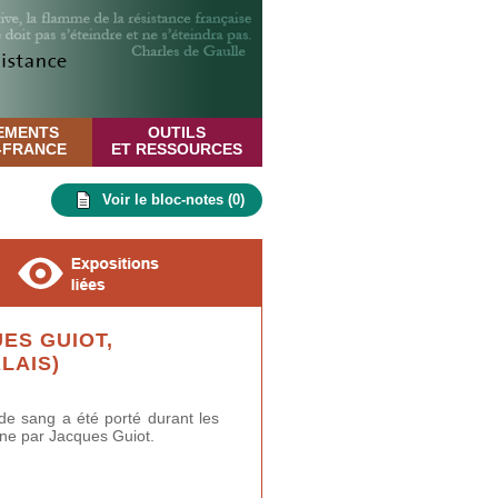
EMENTS
OUTILS
E-FRANCE
ET RESSOURCES
Voir le bloc-notes (
0
)
ES GUIOT,
LAIS)
de sang a été porté durant les
une par Jacques Guiot.