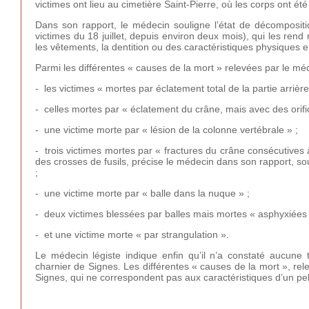
victimes ont lieu au cimetière Saint-Pierre, où les corps ont été
Dans son rapport, le médecin souligne l’état de décompositi
victimes du 18 juillet, depuis environ deux mois), qui les rend 
les vêtements, la dentition ou des caractéristiques physiques e
Parmi les différentes « causes de la mort » relevées par le méde
- les victimes « mortes par éclatement total de la partie arriè
- celles mortes par « éclatement du crâne, mais avec des orifi
- une victime morte par « lésion de la colonne vertébrale » ;
- trois victimes mortes par « fractures du crâne consécutives
des crosses de fusils, précise le médecin dans son rapport, s
;
- une victime morte par « balle dans la nuque » ;
- deux victimes blessées par balles mais mortes « asphyxiées
- et une victime morte « par strangulation ».
Le médecin légiste indique enfin qu’il n’a constaté aucune t
charnier de Signes. Les différentes « causes de la mort », rele
Signes, qui ne correspondent pas aux caractéristiques d’un p