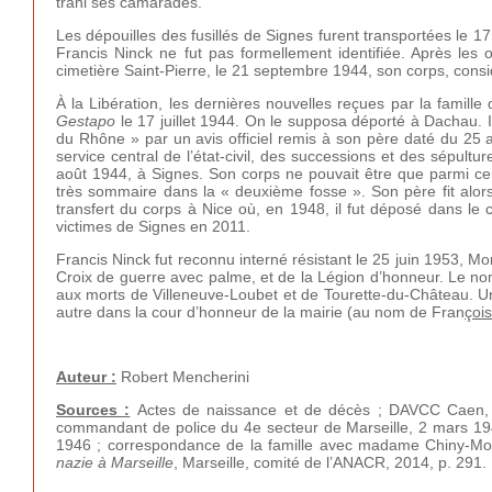
trahi ses camarades.
Les dépouilles des fusillés de Signes furent transportées le 1
Francis Ninck ne fut pas formellement identifiée. Après le
cimetière Saint-Pierre, le 21 septembre 1944, son corps, cons
À la Libération, les dernières nouvelles reçues par la famille 
Gestapo
le 17 juillet 1944. On le supposa déporté à Dachau. 
du Rhône » par un avis officiel remis à son père daté du 25 a
service central de l’état-civil, des successions et des sépultur
août 1944, à Signes. Son corps ne pouvait être que parmi ce
très sommaire dans la « deuxième fosse ». Son père fit alors
transfert du corps à Nice où, en 1948, il fut déposé dans le ca
victimes de Signes en 2011.
Francis Ninck fut reconnu interné résistant le 25 juin 1953, M
Croix de guerre avec palme, et de la Légion d’honneur. Le no
aux morts de Villeneuve-Loubet et de Tourette-du-Château.
autre dans la cour d’honneur de la mairie (au nom de Fran
çois
Auteur :
Robert Mencherini
Sources :
Actes de naissance et de décès ; DAVCC Caen, 21
commandant de police du 4e secteur de Marseille, 2 mars 1945
1946 ; correspondance de la famille avec madame Chiny-Mou
nazie à Marseille
, Marseille, comité de l’ANACR, 2014, p. 291.