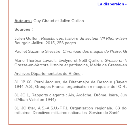
La dispersion 
Auteurs :
Guy Giraud et Julien Guillon
Sources :
Julien Guillon,
Résistances, histoire du secteur VII Rhône-Isè
Bourgoin-Jallieu, 2015, 256 pages.
Paul et Suzanne Silvestre,
Chronique des maquis de l’Isère
, G
Marie-Thérèse Lavault, Evelyne et Noël Quillion,
Gresse-en-V
Gresse-en-Vercors Histoire et patrimoine, Mairie de Gresse-en-
Archives Départementales du Rhône
:
31 JB 66, Perol Jacques, de l’état-major de Descour (
Bayar
1944. A.S., Groupes Francs, organisation « maquis » de l’O.R
31 JC 1, Rapports d’agents : Ain, Ardèche, Drôme, Isère, Jur
d’Alban Vistel en 1944).
31 JC 8ter, A.S.-A.S.U.-F.F.I. Organisation régionale. 63 doc
militaires. Directives militaires nationales. Service de Santé.