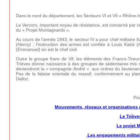
Dans le nord du département, les Secteurs VI et VII « Rhône-Is
Le Vercors, important noyau de résistance, est concerné par cette
du « Projet Montagnards ».
Au cours de l’année 1943, le secteur IV a pour chef militaire Xa
(
Henry) ;
l’instruction des armes est confiée à Louis Kalck (
(
Emmanuel)
en est le chef civil.
Outre le groupe franc de Vif, les éléments des Francs-Tireur
Trièves donne naissance à des groupes de sédentaires mis 
deviendront la « compagnie
André »
aux ordres du lieutenant
Pas de la falaise orientale du massif, conformément au pla
Dalloz.
Pou
Mouvements, réseaux et organisations d
Le Triève
Le projet 
Les engagements militair