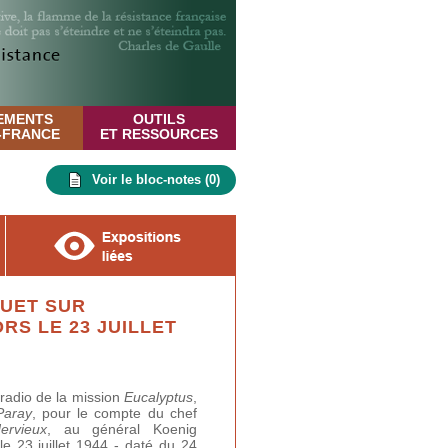
EMENTS
OUTILS
E-FRANCE
ET RESSOURCES
Voir le bloc-notes (
0
)
HUET SUR
RS LE 23 JUILLET
adio de la mission
Eucalyptus
,
Paray
, pour le compte du chef
ervieux
,
au général Koenig
le 23 juillet 1944 - daté du 24