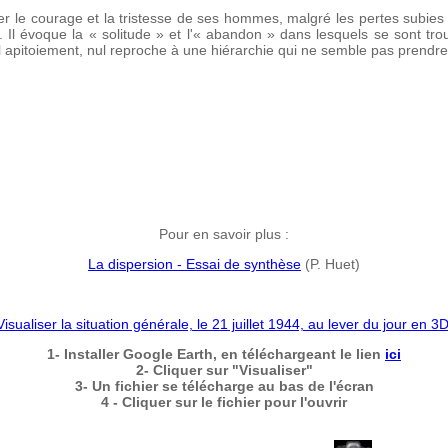
r le courage et la tristesse de ses hommes, malgré les pertes subies
. Il évoque la
«
solitude
»
et l'
«
abandon
»
dans lesquels se sont tr
l apitoiement, nul reproche à une hiérarchie qui ne semble pas prendre
Pour en savoir plus :
La dispersion - Essai de synthèse
(P. Huet)
Visualiser la situation générale, le 21 juillet 1944, au lever du jour en 3
1- Installer Google Earth, en téléchargeant le lien
ici
2- Cliquer sur "Visualiser"
3- Un fichier se télécharge au bas de l'écran
4 - Cliquer sur le fichier pour l'ouvrir