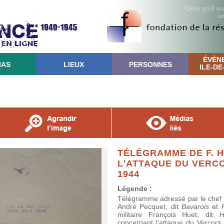
ÉVÈN
IAS
LIEUX
PERSONNES
ILE-D
TÉLÉGRAMME DE F. 
L'ATTAQUE DU VERCO
1944
Légende :
Télégramme adressé par le chef r
André Pecquet, dit
Bavarois
et
militaire François Huet, dit
H
concernant l'attaque du Vercors 