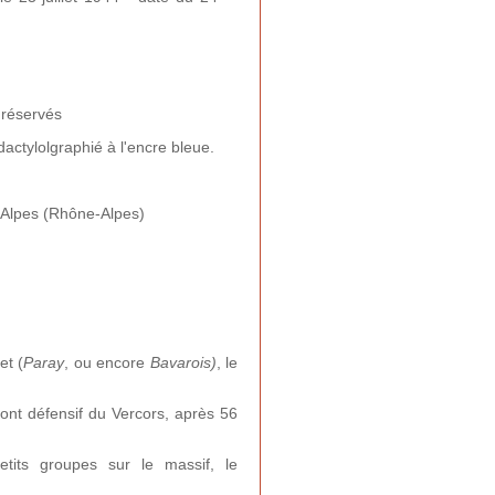
 réservés
ctylolgraphié à l'encre bleue.
Alpes (Rhône-Alpes)
et (
Paray
, ou encore
Bavarois)
, le
ront défensif du Vercors, après 56
tits groupes sur le massif, le