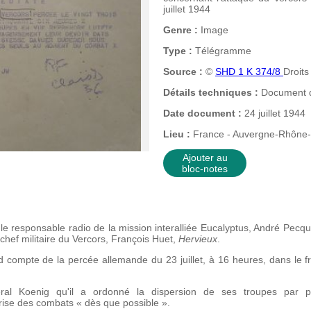
juillet 1944
Genre :
Image
Type :
Télégramme
Source :
©
SHD 1 K 374/8
Droits
Détails techniques :
Document da
Date document :
24 juillet 1944
Lieu :
France - Auvergne-Rhône-
Ajouter au
bloc-notes
e responsable radio de la mission interalliée Eucalyptus, André Pecqu
 chef militaire du Vercors, François Huet,
Hervieux
.
d compte de la percée allemande du 23 juillet, à 16 heures, dans le f
ral Koenig qu'il a ordonné la dispersion de ses troupes par pe
rise des combats « dès que possible ».