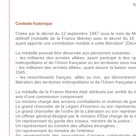
M
Contexte historique
Créée par le décret du 12 septembre 1947
sous le nom de Méd
définitif (médaille de la France libérée) avec le décret du 16
ayant apporté une contribution notable à cette libération" (D
La médaille pouvait être décernée aux personnes suivantes :
– les militaires des armées alliées, ayant participé à des op
métropolitains et de l’Union française ou les territoires sou
– les militaires des armées alliées, ayant assuré la liaison ave
1945 ;
– les ressortissants français, alliés ou non, qui démontreron
libération des territoires métropolitains et de l’Union français
La médaille de la France libérée était attribuée par arrêté du
avis d'une commission comprenant :
Le ministre chargé des anciens combattants et victimes de gue
Le grand chancelier de la Légion d'honneur ou son représentan
Le grand chancelier de l'ordre de la Libération ou son représen
Un officier général désigné par le ministre d'Etat chargé de la 
Un représentant du garde des sceaux, ministre de la justice ;
Un représentant du ministre des affaires étrangères ;
Un représentant du ministre de l'intérieur
Six représentants des associations d'anciens combattants et 