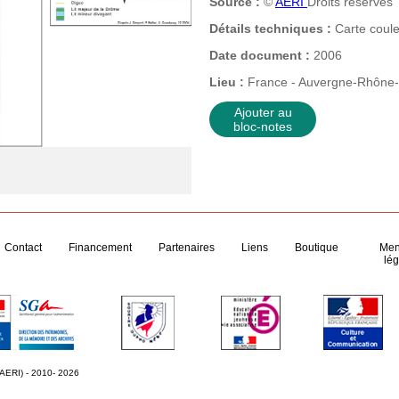
Source :
©
AERI
Droits réservés
Détails techniques :
Carte coul
Date document :
2006
Lieu :
France - Auvergne-Rhône-
Ajouter au
bloc-notes
Contact
Financement
Partenaires
Liens
Boutique
Men
lég
 AERI) - 2010- 2026