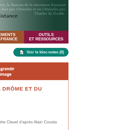
EMENTS
OUTILS
E-FRANCE
ET RESSOURCES
Voir le bloc-notes (
0
)
A DRÔME ET DU
phe Clavel d'après Alain Cousta