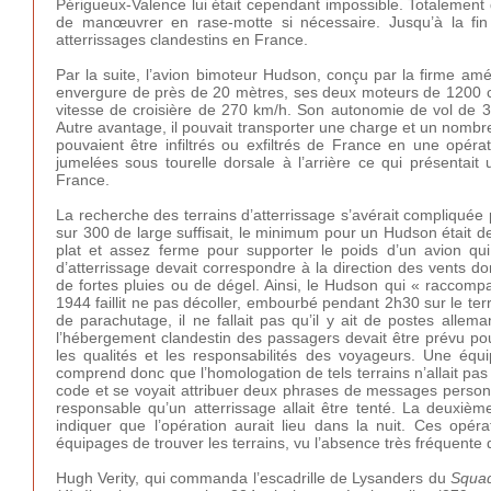
Périgueux-Valence lui était cependant impossible. Totalement d
de manœuvrer en rase-motte si nécessaire. Jusqu’à la fin
atterrissages clandestins en France.
Par la suite, l’avion bimoteur Hudson, conçu par la firme 
envergure de près de 20 mètres, ses deux moteurs de 1200 ch
vitesse de croisière de 270 km/h. Son autonomie de vol de 340
Autre avantage, il pouvait transporter une charge et un nombr
pouvaient être infiltrés ou exfiltrés de France en une opérat
jumelées sous tourelle dorsale à l’arrière ce qui présentai
France.
La recherche des terrains d’atterrissage s’avérait compliquée 
sur 300 de large suffisait, le minimum pour un Hudson était d
plat et assez ferme pour supporter le poids d’un avion qu
d’atterrissage devait correspondre à la direction des vents d
de fortes pluies ou de dégel. Ainsi, le Hudson qui « raccompa
1944 faillit ne pas décoller, embourbé pendant 2h30 sur le ter
de parachutage, il ne fallait pas qu’il y ait de postes allem
l’hébergement clandestin des passagers devait être prévu pou
les qualités et les responsabilités des voyageurs. Une équi
comprend donc que l’homologation de tels terrains n’allait pas 
code et se voyait attribuer deux phrases de messages personn
responsable qu’un atterrissage allait être tenté. La deuxiè
indiquer que l’opération aurait lieu dans la nuit. Ces opéra
équipages de trouver les terrains, vu l’absence très fréquente 
Hugh Verity, qui commanda l’escadrille de Lysanders du
Squad