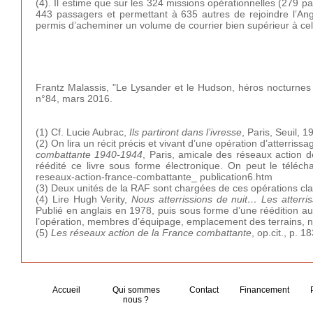
(4). Il estime que sur les 324 missions opérationnelles (279 
443 passagers et permettant à 635 autres de rejoindre l’Angle
permis d’acheminer un volume de courrier bien supérieur à celu
Frantz Malassis, "Le Lysander et le Hudson, héros nocturnes 
n°84, mars 2016.
(1) Cf. Lucie Aubrac,
Ils partiront dans l’ivresse
, Paris, Seuil, 
(2) On lira un récit précis et vivant d’une opération d’atterri
combattante 1940-1944
, Paris, amicale des réseaux action 
réédité ce livre sous forme électronique. On peut le téléchar
reseaux-action-france-combattante_ publication6.htm
(3) Deux unités de la RAF sont chargées de ces opérations cl
(4) Lire Hugh Verity,
Nous atterrissions de nuit… Les atter
Publié en anglais en 1978, puis sous forme d’une réédition au
l’opération, membres d’équipage, emplacement des terrains, n
(5)
Les réseaux action de la France combattante
, op.cit., p. 18
Accueil
Qui sommes
Contact
Financement
nous ?