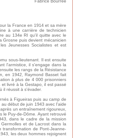
Fabrice Bourrée
pour la France en 1914 et sa mère
ine à une carrière de technicien
ire au 134e RI qu'il quitte avec le
la Grosne puis devient mécanicien
 les Jeunesses Socialistes et est
mu sous-lieutenant. Il est ensuite
nt l'armistice, il s'engage dans la
 ensuite les rangs de la Résistance
on, en 1942, Raymond Basset fait
cation à plus de 4 000 prisonniers
et livré à la Gestapo, il est passé
il réussit à s'évader.
ternés à Figueiras puis au camp de
 au début de juin 1943 avec l'aide
, après un entraînement rigoureux,
ns le Puy-de-Dôme. Ayant retrouvé
943, dans le cadre de la mission
e Germolles et de Lacrost dans la
de transformation de Pont-Jeanne-
1943, les deux hommes rejoignent