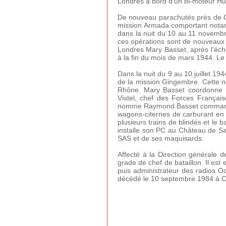
Londres à bord d'un bi-moteur Hud
De nouveau parachutés près de Co
mission Armada comportant notamme
dans la nuit du 10 au 11 novembre
ces opérations sont de nouveaux 
Londres Mary Basset, après l'éch
à la fin du mois de mars 1944. Le 1
Dans la nuit du 9 au 10 juillet 
de la mission Gingembre. Cette no
Rhône. Mary Basset coordonne l'
Vistel, chef des Forces Françai
nomme Raymond Basset commandant 
wagons-citernes de carburant en 
plusieurs trains de blindés et le
installe son PC au Château de Sa
SAS et de ses maquisards.
Affecté à la Direction générale
grade de chef de bataillon. Il es
puis administrateur des radios O
décédé le 10 septembre 1984 à Ch