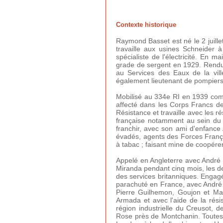
Contexte historique
Raymond Basset est né le 2 juill
travaille aux usines Schneider 
spécialiste de l'électricité. En m
grade de sergent en 1929. Rendu 
au Services des Eaux de la ville
également lieutenant de pompiers,
Mobilisé au 334e RI en 1939 comme
affecté dans les Corps Francs de l
Résistance et travaille avec les r
française notamment au sein du 
franchir, avec son ami d'enfance 
évadés, agents des Forces Français
à tabac ; faisant mine de coopérer
Appelé en Angleterre avec André J
Miranda pendant cinq mois, les de
des services britanniques. Engagé
parachuté en France, avec André 
Pierre Guilhemon, Goujon et Mar
Armada et avec l'aide de la rési
région industrielle du Creusot, 
Rose près de Montchanin. Toutes