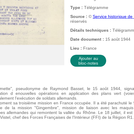
Type :
Télégramme
Source :
©
Service historique d
réservés
Détails techniques :
Télégramme
Date document :
15 août 1944
Lieu :
France
Ajouter au
bloc-notes
mette", pseudonyme de Raymond Basset, le 15 août 1944, signal
ration d enouvelles opérations en application des plans vert (voie
lement l'exécution de soldats allemands.
ent sa troisième mission en France occupée. Il a été parachuté le 9
e de la mission "Gingembre", mission de liaison avec les maquis
upes allemandes qui remontent la vallée du Rhône.
Le 18 juillet, il
stel, chef des Forces Françaises de l'Intérieur (FFI) de la Région R1.