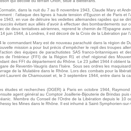
son qui décolle du terrain Orion, situé à Bletterans.
rmatin, dans la nuit du 7 au 8 novembre 1943, Claude Mary et André
nt : l'attaque des lignes à haute tension d'Eguzon et de Paris et l'
 1943, en vue de détruire les vedettes allemandes rapides qui se dir
succès évitant aux alliés d'avoir à effectuer des bombardements sur c
ec de deux tentatives aériennes, reprend le chemin de l'Espagne avec
4 juin 1944, à Londres, il est décoré de la Croix de la Libération par l'
1944 le commandant Mary est de nouveau parachuté dans la région de
uvelle mission a pour but précis d'empêcher le repli des troupes all
action des équipes de parachutistes SAS franco-britanniques et des 
ses de l'Intérieur (FFI) de la Région R1 et chef régional des Mou
des FFI du département du Rhône. Le 23 juillet 1944 il obtient la de
gare de Reventin-Vaugris dans l'Isère. Sous ses ordres les maquisard
 barrage de la Mulatière dans le Rhône. Lors des combats pour la libé
int-Laurent de Chamousset et, le 3 septembre 1944, entre dans la cap
 des études et recherches (DGER) à Paris en octobre 1944, Raymond 
t ensuite agent général au Comptoir Joaillerie-Bijouterie de Brindas pu
céanic. Membre du Conseil de l'Ordre de la Libération depuis le 10
essy les Mines dans le Rhône. Il est inhumé à Saint-Symphorien-sur