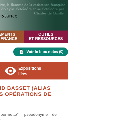
EMENTS
OUTILS
E-FRANCE
ET RESSOURCES
Voir le bloc-notes (
0
)
D BASSET (ALIAS
S OPÉRATIONS DE
ourmette", pseudonyme de
.