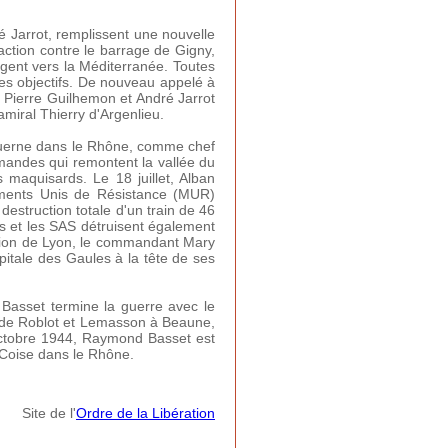
 Jarrot, remplissent une nouvelle
action contre le barrage de Gigny,
igent vers la Méditerranée. Toutes
es objectifs. De nouveau appelé à
 Pierre Guilhemon et André Jarrot
amiral Thierry d'Argenlieu.
 Duerne dans le Rhône, comme chef
emandes qui remontent la vallée du
maquisards. Le 18 juillet, Alban
vements Unis de Résistance (MUR)
struction totale d'un train de 46
s et les SAS détruisent également
ration de Lyon, le commandant Mary
itale des Gaules à la tête de ses
Basset termine la guerre avec le
is de Roblot et Lemasson à Beaune,
 octobre 1944, Raymond Basset est
-Coise dans le Rhône.
Site de l'
Ordre de la Libération