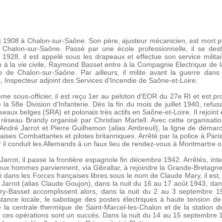
et 1908 à Chalon-sur-Saône. Son père, ajusteur mécanicien, est mort 
à Chalon-sur-Saône. Passé par une école professionnelle, il se dest
ai 1928, il est appelé sous les drapeaux et effectue son service milita
à la vie civile, Raymond Basset entre à la Compagnie Electrique de 
 de Chalon-sur-Saône. Par ailleurs, il milite avant la guerre dans
 Inspecteur adjoint des Services d'Incendie de Saône-et-Loire.
 sous-officier, il est reçu 1er au peloton d'EOR du 27e RI et est pro
a 58e Division d'Infanterie. Dès la fin du mois de juillet 1940, refusa
éseaux belges (SRA) et polonais très actifs en Saône-et-Loire. Il rejoint
réseau Brandy organisé par Christian Martell. Avec cette organisati
André Jarrot et Pierre Guilhemon (alias Ambreuil), la ligne de démar
es Combattantes et pilotes britanniques. Arrêté par la police à Paris 
 il conduit les Allemands à un faux lieu de rendez-vous à Montmartre où 
arrot, il passe la frontière espagnole fin décembre 1942. Arrêtés, in
ux hommes parviennent, via Gibraltar, à rejoindre la Grande-Bretagne
 dans les Forces françaises libres sous le nom de Claude Mary, il est
Jarrot (alias Claude Goujon), dans la nuit du 16 au 17 août 1943, da
y-Basset accomplissent alors, dans la nuit du 2 au 3 septembre 1
stance locale, le sabotage des postes électriques à haute tension d
de la centrale thermique de Saint-Marcel-les-Chalon et de la station 
 ces opérations sont un succès. Dans la nuit du 14 au 15 septembre 