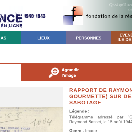
ÉVÈN
IAS
LIEUX
PERSONNES
ILE-D
RAPPORT DE RAYMON
GOURMETTE) SUR DE
SABOTAGE
Légende :
Télégramme adressé par "G
Raymond Basset, le 15 août 1944
Genre :
Image