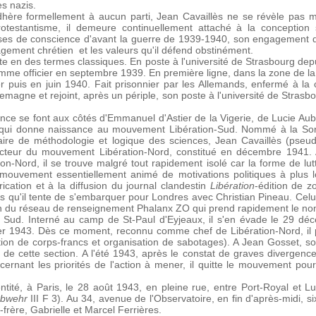
es nazis.
adhère formellement à aucun parti, Jean Cavaillès ne se révèle pas m
testantisme, il demeure continuellement attaché à la conception s
rises de conscience d'avant la guerre de 1939-1940, son engagement d
gement chrétien et les valeurs qu'il défend obstinément.
e en des termes classiques. En poste à l'université de Strasbourg dep
me officier en septembre 1939. En première ligne, dans la zone de la
ier puis en juin 1940. Fait prisonnier par les Allemands, enfermé à la 
llemagne et rejoint, après un périple, son poste à l'université de Stras
nce se font aux côtés d'Emmanuel d'Astier de la Vigerie, de Lucie Au
pe qui donne naissance au mouvement Libération-Sud. Nommé à la S
ire de méthodologie et logique des sciences, Jean Cavaillès (pseu
irecteur du mouvement Libération-Nord, constitué en décembre 1941
tion-Nord, il se trouve malgré tout rapidement isolé car la forme de lu
n mouvement essentiellement animé de motivations politiques à plus 
rication et à la diffusion du journal clandestin
Libération
-édition de z
 qu'il tente de s'embarquer pour Londres avec Christian Pineau. Celui-c
ction du réseau de renseignement Phalanx ZO qui prend rapidement le n
 Sud. Interné au camp de St-Paul d'Eyjeaux, il s'en évade le 29 dé
rier 1943. Dès ce moment, reconnu comme chef de Libération-Nord, il
tion de corps-francs et organisation de sabotages). A Jean Gosset, s
ction de cette section. A l'été 1943, après le constat de graves diverg
cernant les priorités de l'action à mener, il quitte le mouvement pour
dentité, à Paris, le 28 août 1943, en pleine rue, entre Port-Royal et
bwehr
III F 3). Au 34, avenue de l'Observatoire, en fin d'après-midi,
frère, Gabrielle et Marcel Ferrières.