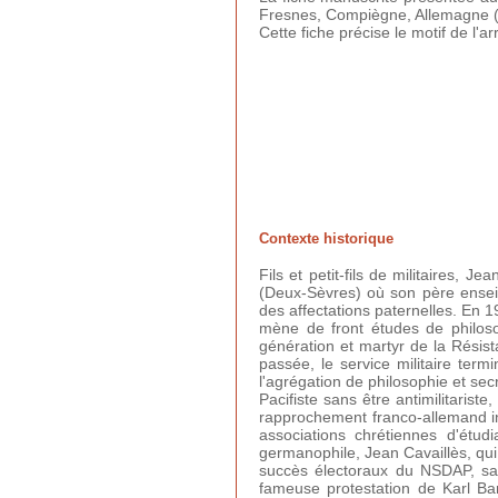
Fresnes, Compiègne, Allemagne (2
Cette fiche précise le motif de l'ar
Contexte historique
Fils et petit-fils de militaires, 
(Deux-Sèvres) où son père enseign
des affectations paternelles. En 19
mène de front études de philosop
génération et martyr de la Résis
passée, le service militaire term
l'agrégation de philosophie et sec
Pacifiste sans être antimilitarist
rapprochement franco-allemand inc
associations chrétiennes d'étu
germanophile, Jean Cavaillès, qui
succès électoraux du NSDAP, sans
fameuse protestation de Karl Ba