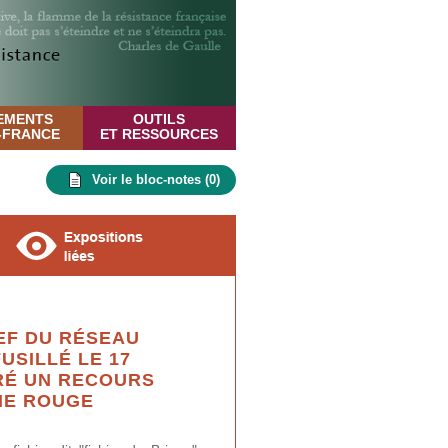
EMENTS
OUTILS
E-FRANCE
ET RESSOURCES
Voir le bloc-notes (
0
)
EF DU RÉSEAU
USILLÉ LE 17
GRÉ UN RECOURS
HE ROUGE