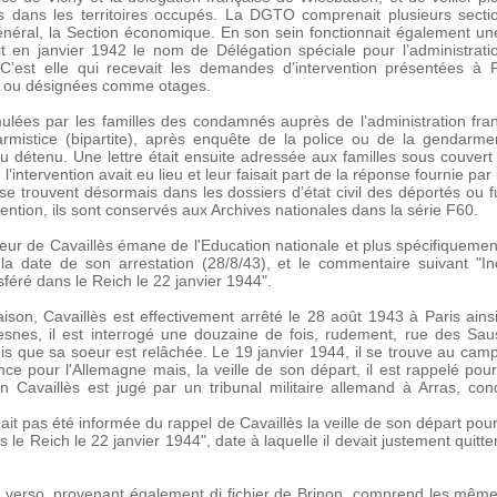
is dans les territoires occupés. La DGTO comprenait plusieurs section
 général, la Section économique. En son sein fonctionnait également un
it en janvier 1942 le nom de Délégation spéciale pour l’administrati
 C’est elle qui recevait les demandes d’intervention présentées à
 ou désignées comme otages.
lées par les familles des condamnés auprès de l’administration fran
rmistice (bipartite), après enquête de la police ou de la gendarme
 du détenu. Une lettre était ensuite adressée aux familles sous couvert 
’intervention avait eu lieu et leur faisait part de la réponse fournie pa
 trouvent désormais dans les dossiers d’état civil des déportés ou
ention, ils sont conservés aux Archives nationales dans la série F60.
ur de Cavaillès émane de l'Education nationale et plus spécifiquemen
 la date de son arrestation (28/8/43), et le commentaire suivant "I
éré dans le Reich le 22 janvier 1944".
ison, Cavaillès est effectivement arrêté le 28 août 1943 à Paris ain
snes, il est interrogé une douzaine de fois, rudement, rue des Sau
is que sa soeur est relâchée. Le 19 janvier 1944, il se trouve au camp 
ce pour l'Allemagne mais, la veille de son départ, il est rappelé pou
ean Cavaillès est jugé par un tribunal militaire allemand à Arras, 
it pas été informée du rappel de Cavaillès la veille de son départ pour 
 le Reich le 22 janvier 1944", date à laquelle il devait justement qui
 verso, provenant également di fichier de Brinon, comprend les mêmes 