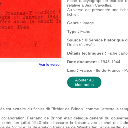
Fiche dactylographiée extraite du
relative à Jean Cavaillès.
Au verso est présentée une fich
fichier.
Genre :
Image
Type :
Fiche
Source :
©
Service historique 
Droits réservés
Détails techniques :
Fiche cart
Date document :
1943-1944
Voir le verso
Lieu :
France - Ile-de-France - Pa
Ajouter au
bloc-notes
ès est extraite du fichier dit "fichier de Brinon" comme l'atteste le tamp
la collaboration, Fernand de Brinon était délégué général du gouverne
 créée en juillet 1940 afin d’assurer la liaison avec le chef de l’admi
tice de Vichy et la délégation française de Wiesbaden, et de veiller p