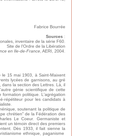
Fabrice Bourrée
Sources
:
onales, inventaire de la série F60.
Site de l'Ordre de la Libération
nce en Ile-de-France
, AERI, 2004.
 Né le 15 mai 1903, à Saint-Maixent
érents lycées de garnisons, au gré
 dans la section des Lettres. Là, il
autre génie scientifique de cette
formation politique. L'agrégation
gé-répétiteur pour les candidats à
aliste.
uménique, soutenant la politique de
upe chrétien" de la Fédération des
Charles Le Coeur. Germaniste et
ient un témoin direct des premiers
tent. Dès 1933, il fait sienne la
hristianisme ethnique, paganisme