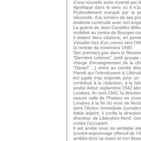
d'une nouvelle sorte inventé par l
Apolitique dans le sens où il n'
Profondément marqué par la pro
nécessité. A la lumière de ses p
évidente continuité avec son enga
La guerre de Jean Cavaillès début
mobilisé au centre de Bourges com
il obtient deux citations, en janv
s'évader lors d'un convoi vers l'A
la rentrée de novembre 1940.
Ses premiers pas dans la Résista
"Dernière colonne", petit grou
chargé d'enseignement de la cha
"Daniel" ...) entre au comité d
Parodi qui l'introduisent à Libéra
est jugée trop originale pour u
contribué à la rédaction, à la fab
arrêté début septembre 1942 alors
Londres, fin avril 1942, la dire
assure celle de Phalanx en zone
Londres à la fin du mois de fév
dans l'Action Immédiate (constitu
fidèle adjoint, il confie la dire
directeur de Libération-Nord, con
contre l'occupant.
Il est arrêté sous sa véritable i
(contre-espionnage offensif de l'
A
arrêtés dont sa soeur et son beau-