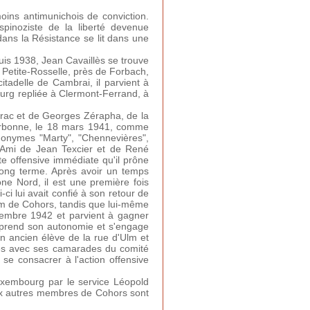
oins antimunichois de conviction.
pinoziste de la liberté devenue
ans la Résistance se lit dans une
uis 1938, Jean Cavaillès se trouve
 Petite-Rosselle, près de Forbach,
citadelle de Cambrai, il parvient à
bourg repliée à Clermont-Ferrand, à
brac et de Georges Zérapha, de la
orbonne, le 18 mars 1941, comme
donymes "Marty", "Chennevières",
. Ami de Jean Texcier et de René
tte offensive immédiate qu'il prône
long terme. Après avoir un temps
one Nord, il est une première fois
i lui avait confié à son retour de
om de Cohors, tandis que lui-même
cembre 1942 et parvient à gagner
 prend son autonomie et s'engage
on ancien élève de la rue d'Ulm et
ences avec ses camarades du comité
 se consacrer à l'action offensive
 Luxembourg par le service Léopold
 six autres membres de Cohors sont