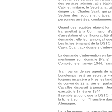
des services administratifs établ
Cabinet militaire, le Secrétariat
dirigée par Charles Saint, qui pr
Section des recours et grâces.
personnes arrêtées, condamnées
Quand des requêtes étaient formu
transmettait à la Commission d’a
d’arrestation et de l’honorabilité
demande : elle leur annonçait que l
Les fiches émanant de la DGTO se
Caen. Quant aux dossiers d'interv
La demande d'intervention en fave
mentionne son domicile (Paris),
Compiègne en janvier 1944. Transf
Trahi par un de ses agents de lia
Longtemps resté au secret à Fre
toujours incarcéré à Fresnes tand
du convoi du 22 janvier en partan
Cavaillès disparaît à jamais. J
exécuté, le 17 février 1944.
Il semblerait donc que la DGTO n'a
la fiche à son nom "
Transféré dans
Allemagne.
La fiche manuscrite présentée au