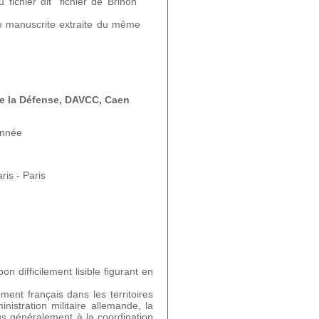
 fichier dit "fichier de Brinon"
e manuscrite extraite du même
de la Défense, DAVCC, Caen
onnée
ris - Paris
on difficilement lisible figurant en
ment français dans les territoires
nistration militaire allemande, la
lus généralement à la coordination