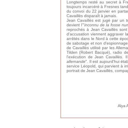
Longtemps resté au secret à Fre
toujours incarcéré à Fresnes tand
du convoi du 22 janvier en partan
Cavaillès disparaît à jamais.
Jean Cavaillès est jugé par un t
devient l'"
inconnu de la fosse nu
reprochés à Jean Cavaillès sont
d'accusation viennent aggraver la
arrêtés dans le Nord à cette époqu
de sabotage et non d'espionnage.
de Cavaillès utilisé par les Allem
Tilden (Robert Bacqué), radio de
l'exécution de Jean Cavaillès. I
allemande
". Il est aujourd'hui ét
service Léopold, qui parvient à in
portrait de Jean Cavaillès, compag
Alya 