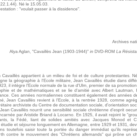
2.1.44). Né le 15.05.03.
restation : "voulait passer à la dissidence".
Archives nati
Alya Aglan, "Cavaillès Jean (1903-1944)"
in
DVD-ROM
La Résista
Jean Cavaillès appartient à un milieu de foi et de culture protestantes.
e la géographie à l'Ecole militaire, Jean Cavaillès étudie dans diff
23, il intègre l'Ecole normale de la rue d'Ulm, premier de sa promotion,
hie et de mathématiques et se lie d'amitié avec Albert Lautman, l'
tance. Ces années normaliennes constituent également des années de 
iné, Jean Cavaillès revient à l'Ecole, à la rentrée 1928, comme agré
rétaire archiviste du Centre de documentation sociale, d'orientation soci
e, Jean Cavaillès nourrit une sensibilité sociale chrétienne d'esprit oec
arnée par Aristide Briand à Locarno. En 1925, il avait rejoint le "gro
diants, la Fédé, liant de solides amitiés avec Jacques Monod et 
 étudie et séjourne longuement en Allemagne, entre 1929 et 1931, dev
 toutefois saisir toute la portée du danger immédiat qu'ils représen
rth contre le mouvement des "Chrétiens allemands" qui prône un c