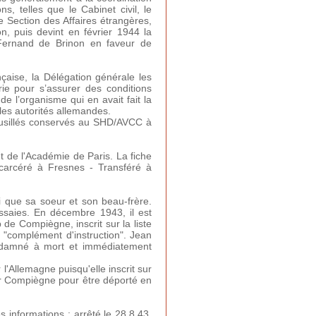
s, telles que le Cabinet civil, le
e Section des Affaires étrangères,
on, puis devint en février 1944 la
 Fernand de Brinon en faveur de
çaise, la Délégation générale les
rie pour s’assurer des conditions
de l’organisme qui en avait fait la
r les autorités allemandes.
 fusillés conservés au SHD/AVCC à
t de l'Académie de Paris. La fiche
ncarcéré à Fresnes - Transféré à
si que sa soeur et son beau-frère.
ssaies. En décembre 1943, il est
de Compiègne, inscrit sur la liste
r "complément d'instruction". Jean
condamné à mort et immédiatement
l'Allemagne puisqu'elle inscrit sur
tter Compiègne pour être déporté en
informations : arrêté le 28.8.43,