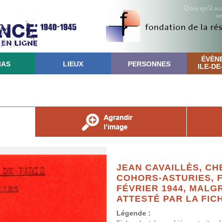
ÉVÈN
IAS
LIEUX
PERSONNES
ILE-D
JEAN CAVAILLÈS, CH
COHORS-ASTURIES, F
FÉVRIER 1944, MAL
ATTESTÉ PAR LA FIC
Légende :