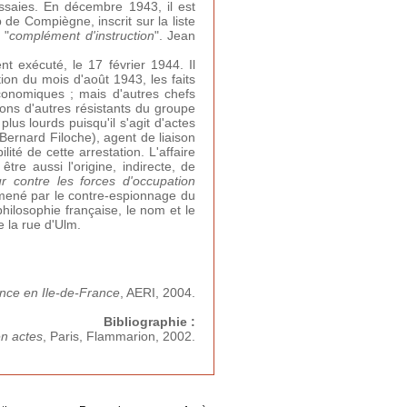
ssaies. En décembre 1943, il est
de Compiègne, inscrit sur la liste
 "
complément d'instruction
". Jean
t exécuté, le 17 février 1944. Il
tion du mois d'août 1943, les faits
conomiques ; mais d'autres chefs
ions d'autres résistants du groupe
lus lourds puisqu'il s'agit d'actes
ernard Filoche), agent de liaison
ité de cette arrestation. L'affaire
re aussi l'origine, indirecte, de
r contre les forces d'occupation
ené par le contre-espionnage du
philosophie française, le nom et le
e la rue d'Ulm.
nce en Ile-de-France
, AERI, 2004.
Bibliographie :
en actes
, Paris, Flammarion, 2002.