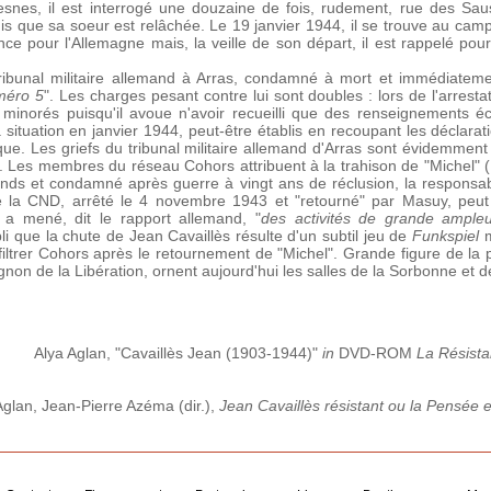
snes, il est interrogé une douzaine de fois, rudement, rue des Sau
is que sa soeur est relâchée. Le 19 janvier 1944, il se trouve au camp 
ce pour l'Allemagne mais, la veille de son départ, il est rappelé pour
ribunal militaire allemand à Arras, condamné à mort et immédiatemen
méro 5
". Les charges pesant contre lui sont doubles : lors de l'arresta
 minorés puisqu'il avoue n'avoir recueilli que des renseignements é
 situation en janvier 1944, peut-être établis en recoupant les déclarat
e. Les griefs du tribunal militaire allemand d'Arras sont évidemment p
 Les membres du réseau Cohors attribuent à la trahison de "Michel" (B
ands et condamné après guerre à vingt ans de réclusion, la responsabil
 la CND, arrêté le 4 novembre 1943 et "retourné" par Masuy, peut êt
l a mené, dit le rapport allemand, "
des activités de grande ampleu
abli que la chute de Jean Cavaillès résulte d'un subtil jeu de
Funkspiel
m
filtrer Cohors après le retournement de "Michel". Grande figure de la 
non de la Libération, ornent aujourd'hui les salles de la Sorbonne et d
Alya Aglan, "Cavaillès Jean (1903-1944)"
in
DVD-ROM
La Résista
Aglan, Jean-Pierre Azéma (dir.),
Jean Cavaillès résistant ou la Pensée 