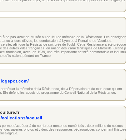
ent intéressés par ce sujet, de poser des questions ou d’apporter des témoignages
ance à ne pas avoir de Musée ou de lieu de mémoire de la Résistance. Les enseignants,
sistance à leurs élèves, les conduisaient à Lyon ou à Fontaine-de-Vaucluse.
ce site, afin que la Résistance soit tirée de l'oubli. Cette Résistance a été précoce et
le des autres villes françaises, en raison des caractéristiques de Marseille. Grand port
axe rhodanien, avec, en 1939, une très importante activité commerciale et industrielle
e qu’ils n’aient pénétré en France.
blogspot.com/
 perpétuer la mémoire de la Résistance, de la Déportation et de tous ceux qui ont
ce. Elle défend les acquis du programme du Conseil National de la Résistance.
culture.fr
s/collections/accueil
vous permet d'accéder à de nombreux contenus numérisés : deux millions de notices
lles, des galeries photos et vidéo, des ressources pédagogiques concernant l'histoire
énéalogique.