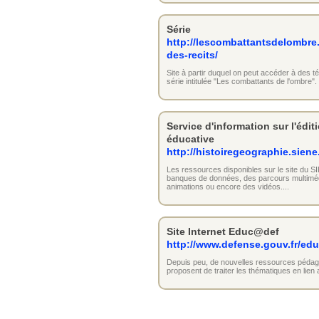
Série
http://lescombattantsdelombre.a
des-recits/
Site à partir duquel on peut accéder à des t
série intitulée "Les combattants de l'ombre".
Service d'information sur l'édi
éducative
http://histoiregeographie.siene.
Les ressources disponibles sur le site du SI
banques de données, des parcours multimédi
animations ou encore des vidéos....
Site Internet Educ@def
http://www.defense.gouv.fr/ed
Depuis peu, de nouvelles ressources pédagog
proposent de traiter les thématiques en lien