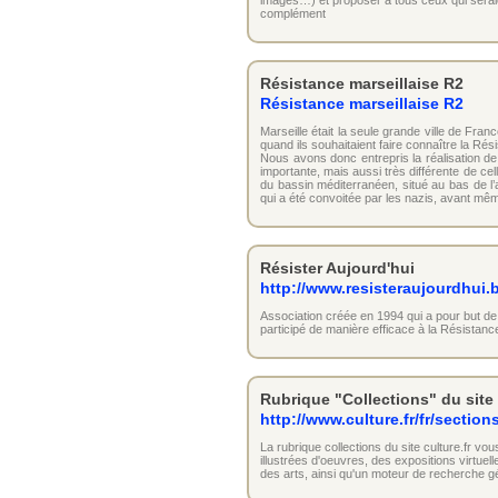
images…) et proposer à tous ceux qui serai
complément
Résistance marseillaise R2
Résistance marseillaise R2
Marseille était la seule grande ville de Fr
quand ils souhaitaient faire connaître la Ré
Nous avons donc entrepris la réalisation de 
importante, mais aussi très différente de cel
du bassin méditerranéen, situé au bas de l’
qui a été convoitée par les nazis, avant mêm
Résister Aujourd'hui
http://www.resisteraujourdhui.
Association créée en 1994 qui a pour but de
participé de manière efficace à la Résistan
Rubrique "Collections" du site 
http://www.culture.fr/fr/section
La rubrique collections du site culture.fr 
illustrées d'oeuvres, des expositions virtue
des arts, ainsi qu'un moteur de recherche g