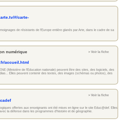
rte.tv/#/carte-
émoignages de résistants de l'Europe entière glanés par Arte, dans le cadre de sa
tion numérique
> Voir la fiche
fr/accueil.html
ENE (Ministère de l'Education nationale) peuvent être des sites, des logiciels, des
as... Elles peuvent contenir des textes, des images (schémas ou photos), des
> Voir la fiche
ucadef
iques offertes aux enseignants ont été mises en ligne sur le site Educ@def. Elles
 avec la défense dans les programmes d'histoire et de géographie.