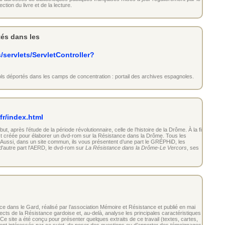
ection du livre et de la lecture.
és dans les
/servlets/ServletController?
 déportés dans les camps de concentration : portail des archives espagnoles.
.fr/index.html
 après l’étude de la période révolutionnaire, celle de l’histoire de la Drôme. À la fin
st créée pour élaborer un dvd-rom sur la Résistance dans la Drôme. Tous les
ussi, dans un site commun, ils vous présentent d’une part le GRÉPHiD, les
'autre part l'AERD, le dvd-rom sur
La Résistance dans la Drôme-Le Vercors
, ses
e dans le Gard, réalisé par l’association Mémoire et Résistance et publié en mai
cts de la Résistance gardoise et, au-delà, analyse les principales caractéristiques de
e site a été conçu pour présenter quelques extraits de ce travail (textes, cartes,