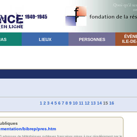
ÉVÈN
IAS
LIEUX
PERSONNES
ILE-D
1
2
3
4
5
6
7
8
9
10
11
12
13
14
15
16
publiques
umentation/bibrep/pres.htm
0 adresses de bibliothèques publiques françaises mises à jour régulièrement par le