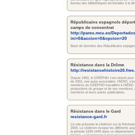
bureau des bibliothèques territoriales à la dir
Républicains espagnols déport
camps de concentrat
http://pares.mcu.es/Deportados
ini=0&accion=0&opcion=20
Base de données des Républicains espagnols
Résistance dans la Drôme
http://resistancehistoire26.free
Depuis 1982, le GRÉPHiD s’est donné pour but,
de 2002, une autre association, l’AÉRD, s’e
membres du GRÉPHID travaillent à l’AÉRD. A
productions du groupe et de ses membres, d
membres et leurs autres publications.
Résistance dans le Gard
resistance-gard.fr
Ce site présente le cédérom sur la Résistanc
2009. Le cédérom évoque les différents aspe
la période 1939-1945 dans ce département. C