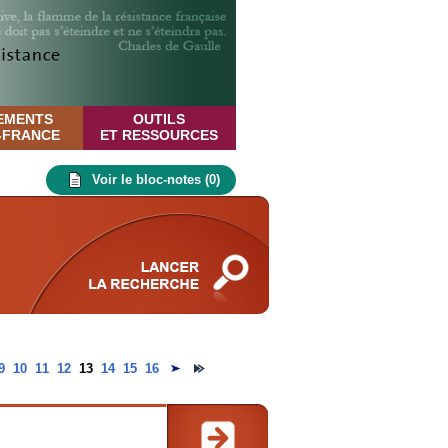
EMENTS
OUTILS
E-FRANCE
ET RESSOURCES
Voir le bloc-notes (
0
)
9
10
11
12
13
14
15
16