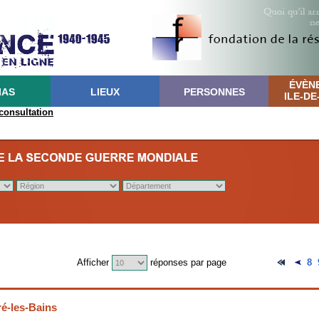
ÉVÈN
IAS
LIEUX
PERSONNES
ILE-D
 consultation
Afficher
réponses par page
8
é-les-Bains