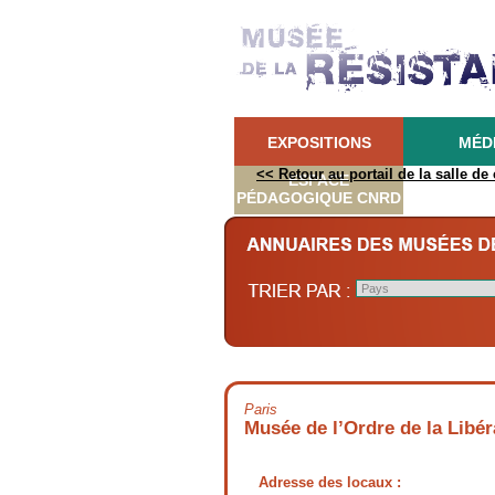
EXPOSITIONS
MÉD
<< Retour au portail de la salle de
ESPACE
PÉDAGOGIQUE CNRD
Paris
Musée de l’Ordre de la Libér
Adresse des locaux :