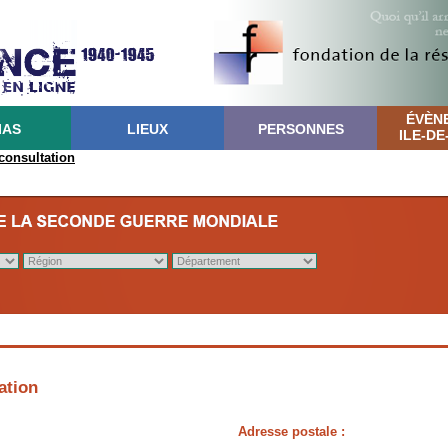
ÉVÈN
IAS
LIEUX
PERSONNES
ILE-D
 consultation
ation
Adresse postale :