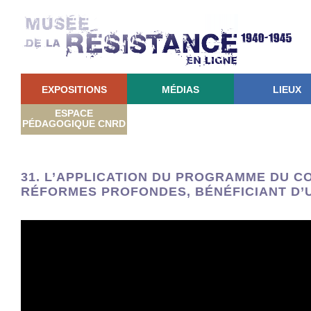
EXPOSITIONS
MÉDIAS
LIEUX
ESPACE
PÉDAGOGIQUE CNRD
31. L’APPLICATION DU PROGRAMME DU CO
RÉFORMES PROFONDES, BÉNÉFICIANT D’