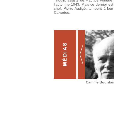
Thouin, assisté de Maurice Fouque 
l'automne 1943. Mais ce dernier est 
chef, Pierre Audigé, tombent à leu
Calvados.
Camille Bourdai