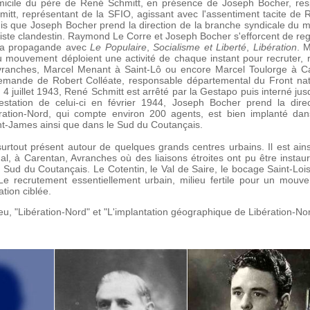
omicile du père de René Schmitt, en présence de Joseph Bocher, res
itt, représentant de la SFIO, agissant avec l'assentiment tacite de
s que Joseph Bocher prend la direction de la branche syndicale d
ialiste clandestin. Raymond Le Corre et Joseph Bocher s'efforcent de reg
r la propagande avec
Le Populaire
,
Socialisme et Liberté
,
Libération
. 
u mouvement déploient une activité de chaque instant pour recruter,
Avranches, Marcel Menant à Saint-Lô ou encore Marcel Toulorge à 
ande de Robert Colléate, responsable départemental du Front natio
 4 juillet 1943, René Schmitt est arrêté par la Gestapo puis interné jus
estation de celui-ci en février 1944, Joseph Bocher prend la dire
tion-Nord, qui compte environ 200 agents, est bien implanté dans
nt-James ainsi que dans le Sud du Coutançais.
rtout présent autour de quelques grands centres urbains. Il est ains
al, à Carentan, Avranches où des liaisons étroites ont pu être instaur
 Sud du Coutançais. Le Cotentin, le Val de Saire, le bocage Saint-Lois
Le recrutement essentiellement urbain, milieu fertile pour un mouve
tion ciblée.
eu, "Libération-Nord" et "L'implantation géographique de Libération-