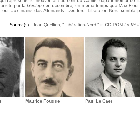
qui représente le mouvement au sein du Comité départemental de libé
arrêté par la
Gestapo
en décembre, en même temps que Max Flour. En
r tour aux mains des Allemands. Dès lors, Libération-Nord semble pe
Source(s) :
Jean Quellien, " Libération-Nord " in CD-ROM
La Rési
s
Maurice Fouque
Paul Le Caer