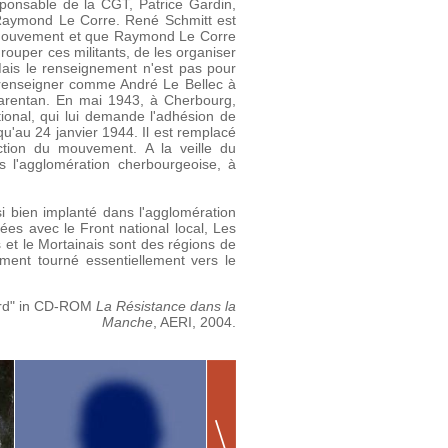
ponsable de la CGT, Patrice Gardin,
 Raymond Le Corre. René Schmitt est
u mouvement et que Raymond Le Corre
rouper ces militants, de les organiser
Mais le renseignement n'est pas pour
 renseigner comme André Le Bellec à
Carentan. En mai 1943, à Cherbourg,
nal, qui lui demande l'adhésion de
qu'au 24 janvier 1944. Il est remplacé
ction du mouvement. A la veille du
 l'agglomération cherbourgeoise, à
i bien implanté dans l'agglomération
ées avec le Front national local, Les
 et le Mortainais sont des régions de
ment tourné essentiellement vers le
Nord" in CD-ROM
La Résistance dans la
Manche
, AERI, 2004.