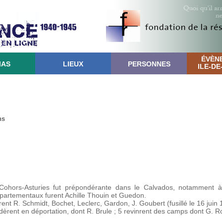
ÉVÈN
IAS
LIEUX
PERSONNES
ILE-D
ns
 Cohors-Asturies fut prépondérante dans le Calvados, notamment 
artementaux furent Achille Thouin et Guedon.
nt R. Schmidt, Bochet, Leclerc, Gardon, J. Goubert (fusillé le 16 juin 
dèrent en déportation, dont R. Brule ; 5 revinrent des camps dont G. 