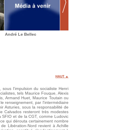
André Le Bellec
Raymond Le Corre
Marcel
HAUT ▲
 sous l'impulsion du socialiste Henri
ialistes, tels Maurice Fouque, Alexis
ais, Armand Huet, Maurice Toutain ou
le renseignement, par l'intermédiaire
r Asturies, sous la responsabilité de
 le Calvados resteront très modestes
 la SFIO et de la CGT, comme Ludovic
; ce qui dérouta certainement nombre
 de Libération-Nord revient à Achille