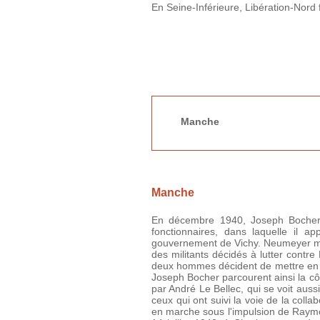
En Seine-Inférieure, Libération-Nord f
Manche
Manche
En décembre 1940, Joseph Bocher, 
fonctionnaires, dans laquelle il a
gouvernement de Vichy. Neumeyer met 
des militants décidés à lutter contre
deux hommes décident de mettre en pl
Joseph Bocher parcourent ainsi la cô
par André Le Bellec, qui se voit auss
ceux qui ont suivi la voie de la col
en marche sous l'impulsion de Raymo