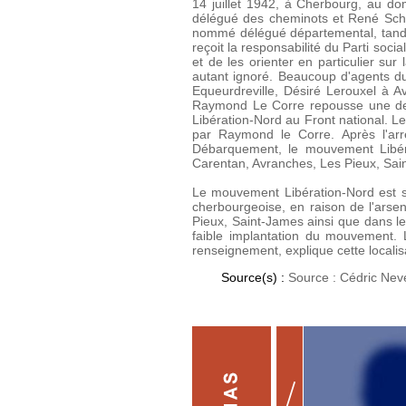
14 juillet 1942, à Cherbourg, au d
délégué des cheminots et René Schm
nommé délégué départemental, tandi
reçoit la responsabilité du Parti soc
et de les orienter en particulier su
autant ignoré. Beaucoup d'agents d
Equeurdreville, Désiré Lerouxel à 
Raymond Le Corre repousse une dem
Libération-Nord au Front national. Le
par Raymond le Corre. Après l'arr
Débarquement, le mouvement Libéra
Carentan, Avranches, Les Pieux, Sai
Le mouvement Libération-Nord est su
cherbourgeoise, en raison de l'arsen
Pieux, Saint-James ainsi que dans le
faible implantation du mouvement. 
renseignement, explique cette localisa
Source(s) :
Source : Cédric Nev