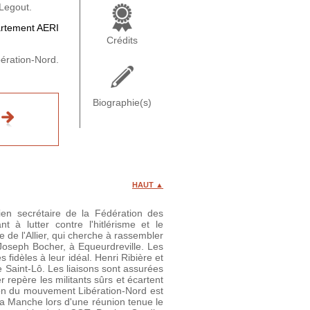
t Legout.
artement AERI
Crédits
bération-Nord.
Biographie(s)
HAUT ▲
en secrétaire de la Fédération des
 à lutter contre l'hitlérisme et le
de l'Allier, qui cherche à rassembler
à Joseph Bocher, à Equeurdreville. Les
idèles à leur idéal. Henri Ribière et
 Saint-Lô. Les liaisons sont assurées
 repère les militants sûrs et écartent
tion du mouvement Libération-Nord est
a Manche lors d'une réunion tenue le