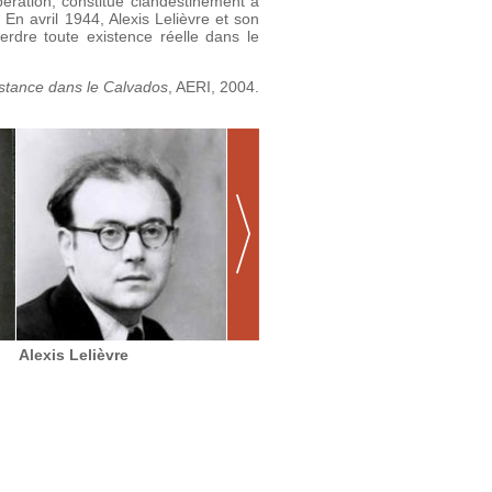
ration, constitué clandestinement à
 avril 1944, Alexis Lelièvre et son
rdre toute existence réelle dans le
stance dans le Calvados
, AERI, 2004.
Alexis Lelièvre
Armand Huet
Raymo