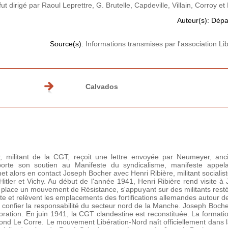
ut dirigé par Raoul Leprettre, G. Brutelle, Capdeville, Villain, Corroy e
Auteur(s): Dép
Source(s):
Informations transmises par l'association Li
Calvados
militant de la CGT, reçoit une lettre envoyée par Neumeyer, anci
pporte son soutien au Manifeste du syndicalisme, manifeste appelant
alors en contact Joseph Bocher avec Henri Ribière, militant socialiste 
 Hitler et Vichy. Au début de l'année 1941, Henri Ribière rend visite 
ace un mouvement de Résistance, s'appuyant sur des militants restés f
te et relèvent les emplacements des fortifications allemandes autour de
i confier la responsabilité du secteur nord de la Manche. Joseph Bocher
laboration. En juin 1941, la CGT clandestine est reconstituée. La forma
nd Le Corre. Le mouvement Libération-Nord naît officiellement dans l