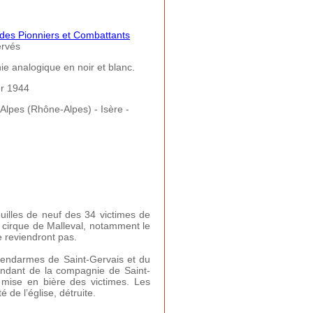
 des Pionniers et Combattants
ervés
e analogique en noir et blanc.
er 1944
lpes (Rhône-Alpes) - Isère -
uilles de neuf des 34 victimes de
e cirque de Malleval, notamment le
e reviendront pas.
 gendarmes de Saint-Gervais et du
mandant de la compagnie de Saint-
a mise en bière des victimes. Les
 de l’église, détruite.