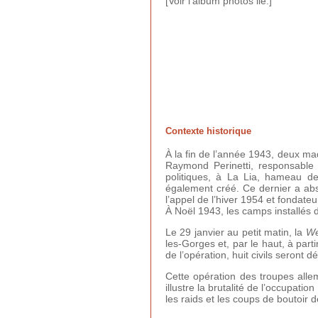
[Voir l'album photos lié.]
Contexte historique
À la fin de l’année 1943, deux ma
Raymond Perinetti, responsable
politiques, à La Lia, hameau d
également créé. Ce dernier a abs
l’appel de l’hiver 1954 et fonda
À Noël 1943, les camps installés 
Le 29 janvier au petit matin, la
We
les-Gorges et, par le haut, à part
de l’opération, huit civils seront 
Cette opération des troupes all
illustre la brutalité de l’occupat
les raids et les coups de boutoir d