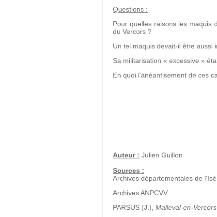
Questions :
Pour quelles raisons les maquis d
du Vercors ?
Un tel maquis devait-il être aussi 
Sa militarisation « excessive » éta
En quoi l'anéantisement de ces ca
Auteur :
Julien Guillon
Sources :
Archives départementales de l'Is
Archives ANPCVV.
PARSUS (J.),
Malleval-en-Vercors