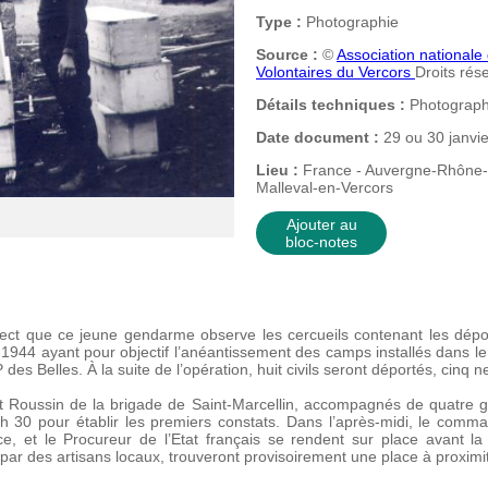
Type :
Photographie
Source :
©
Association nationale
Volontaires du Vercors
Droits rés
Détails techniques :
Photographi
Date document :
29 ou 30 janvi
Lieu :
France - Auvergne-Rhône-A
Malleval-en-Vercors
Ajouter au
bloc-notes
pect que ce jeune gendarme observe les cercueils contenant les dépo
 1944 ayant pour objectif l’anéantissement des camps installés dans l
s Belles. À la suite de l’opération, huit civils seront déportés, cinq n
ant Roussin de la brigade de Saint-Marcellin, accompagnés de quatre
 h 30 pour établir les premiers constats. Dans l’après-midi, le com
ce, et le Procureur de l’Etat français se rendent sur place avant l
 par des artisans locaux, trouveront provisoirement une place à proximité