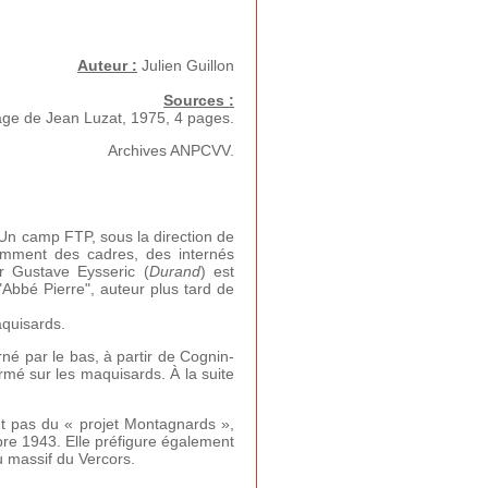
Auteur :
Julien Guillon
Sources :
age de Jean Luzat, 1975, 4 pages.
Archives ANPCVV.
 Un camp FTP, sous la direction de
amment des cadres, des internés
r Gustave Eysseric (
Durand
) est
Abbé Pierre", auteur plus tard de
aquisards.
rné par le bas, à partir de Cognin-
ermé sur les maquisards. À la suite
t pas du « projet Montagnards »,
mbre 1943. Elle préfigure également
 massif du Vercors.