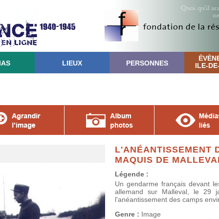
ÉVÈN
IAS
LIEUX
PERSONNES
ILE-D
L'ANÉANTISSEMENT 
MAQUIS DE MALLEVAL
Légende :
Un gendarme français devant les
allemand sur Malleval, le 29 j
l'anéantissement des camps envi
Genre :
Image