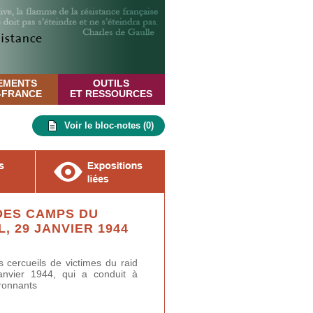
EMENTS
OUTILS
E-FRANCE
ET RESSOURCES
Voir le bloc-notes (
0
)
DES CAMPS DU
, 29 JANVIER 1944
 cercueils de victimes du raid
anvier 1944, qui a conduit à
ronnants