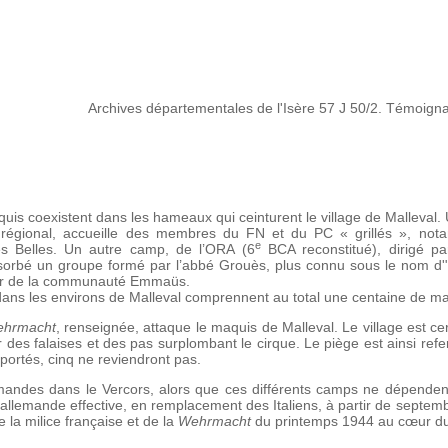
Archives départementales de l'Isère 57 J 50/2. Témoign
quis coexistent dans les hameaux qui ceinturent le village de Malleval.
 régional, accueille des membres du FN et du PC « grillés », not
e
es Belles. Un autre camp, de l’ORA (6
BCA reconstitué), dirigé pa
orbé un groupe formé par l’abbé Grouès, plus connu sous le nom d'"
teur de la communauté Emmaüs.
dans les environs de Malleval comprennent au total une centaine de m
hrmacht
, renseignée, attaque le maquis de Malleval. Le village est ce
ir des falaises et des pas surplombant le cirque. Le piège est ainsi ref
déportés, cinq ne reviendront pas.
emandes dans le Vercors, alors que ces différents camps ne dépenden
ion allemande effective, en remplacement des Italiens, à partir de septe
e la milice française et de la
Wehrmacht
du printemps 1944 au cœur du