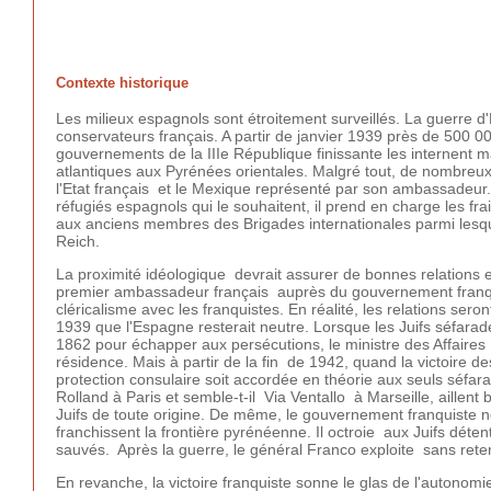
Contexte historique
Les milieux espagnols sont étroitement surveillés. La guerre 
conservateurs français. A partir de janvier 1939 près de 500 00
gouvernements de la IIIe République finissante les internent 
atlantiques aux Pyrénées orientales. Malgré tout, de nombreux
l'Etat français et le Mexique représenté par son ambassadeur
réfugiés espagnols qui le souhaitent, il prend en charge les fr
aux anciens membres des Brigades internationales parmi lesqu
Reich.
La proximité idéologique devrait assurer de bonnes relations 
premier ambassadeur français auprès du gouvernement franqui
cléricalisme avec les franquistes. En réalité, les relations s
1939 que l'Espagne resterait neutre. Lorsque les Juifs séfarade
1862 pour échapper aux persécutions, le ministre des Affaires 
résidence. Mais à partir de la fin de 1942, quand la victoire 
protection consulaire soit accordée en théorie aux seuls séfa
Rolland à Paris et semble-t-il Via Ventallo à Marseille, aillent
Juifs de toute origine. De même, le gouvernement franquiste ne r
franchissent la frontière pyrénéenne. Il octroie aux Juifs déten
sauvés. Après la guerre, le général Franco exploite sans ret
En revanche, la victoire franquiste sonne le glas de l'autonom