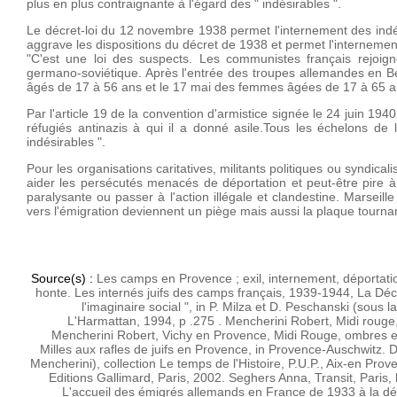
plus en plus contraignante à l'égard des " indésirables ".
Le décret-loi du 12 novembre 1938 permet l'internement des indé
aggrave les dispositions du décret de 1938 et permet l'internement 
"C'est une loi des suspects. Les communistes français rejoig
germano-soviétique. Après l'entrée des troupes allemandes en Bel
âgés de 17 à 56 ans et le 17 mai des femmes âgées de 17 à 65 a
Par l'article 19 de la convention d'armistice signée le 24 juin 1
réfugiés antinazis à qui il a donné asile.Tous les échelons de 
indésirables ".
Pour les organisations caritatives, militants politiques ou syndicali
aider les persécutés menacés de déportation et peut-être pire à 
paralysante ou passer à l'action illégale et clandestine. Marsei
vers l'émigration deviennent un piège mais aussi la plaque tourn
Source(s) :
Les camps en Provence ; exil, internement, déportati
honte. Les internés juifs des camps français, 1939-1944, La Dé
l'imaginaire social ", in P. Milza et D. Peschanski (sous 
L'Harmattan, 1994, p .275 .
Mencherini Robert, Midi rouge,
Mencherini Robert, Vichy en Provence, Midi Rouge, ombres et 
Milles aux rafles de juifs en Provence, in Provence-Auschwitz. D
Mencherini), collection Le temps de l'Histoire, P.U.P., Aix-en Pro
Editions Gallimard, Paris, 2002.
Seghers Anna, Transit, Paris, 
L'accueil des émigrés allemands en France de 1933 à la déc