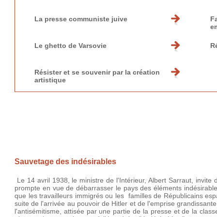
La presse communiste juive
Fa
e
Le ghetto de Varsovie
R
Résister et se souvenir par la création
artistique
Sauvetage des indésirables
Le 14 avril 1938, le ministre de l'Intérieur, Albert Sarraut, inv
prompte en vue de débarrasser le pays des éléments indésirables.
que les travailleurs immigrés ou les familles de Républicains espag
suite de l'arrivée au pouvoir de Hitler et de l'emprise grandiss
l'antisémitisme, attisée par une partie de la presse et de la cla