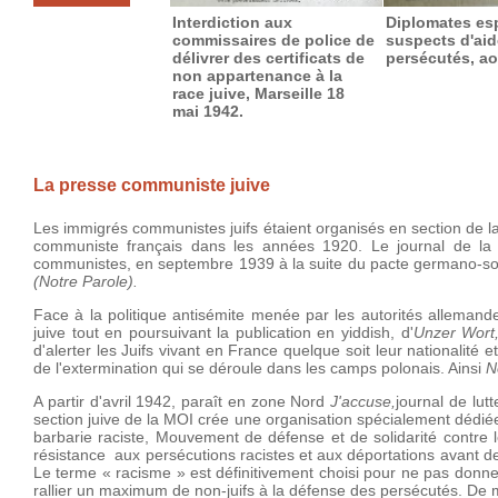
Interdiction aux
Diplomates es
commissaires de police de
suspects d'aid
délivrer des certificats de
persécutés, ao
non appartenance à la
race juive, Marseille 18
mai 1942.
La presse communiste juive
Les immigrés communistes juifs étaient organisés en section de l
communiste français dans les années 1920. Le journal de la 
communistes, en septembre 1939 à la suite du pacte germano-sovié
(Notre Parole).
Face à la politique antisémite menée par les autorités alleman
juive tout en poursuivant la publication en yiddish, d'
Unzer Wort
d'alerter les Juifs vivant en France quelque soit leur nationalité 
de l'extermination qui se déroule dans les camps polonais. Ainsi
N
A partir d'avril 1942, paraît en zone Nord
J'accuse,
journal de lut
section juive de la MOI crée une organisation spécialement dédiée
barbarie raciste, Mouvement de défense et de solidarité contre l
résistance aux persécutions racistes et aux déportations avant 
Le terme « racisme » est définitivement choisi pour ne pas donner
rallier un maximum de non-juifs à la défense des persécutés. De 