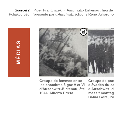
Source(s) :
Piper Frantciszek, « Auschwitz- Birkenau : lieu 
Poliakov Léon (présenté par),
Auschwitz,
éditions René Julliard, c
Groupe de femmes entre
Groupe de part
les chambres à gaz V et VI
d'évadés du c
d'Auschwitz-Birkenau, été
d'Auschwitz, d
1944, Alberto Errera
massif monta
Babia Gora, P