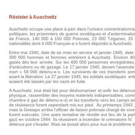
Résister à Auschwitz
Auschwitz occupe une place à part dans l'univers concentrationnair
politiques, les prisonniers de guerre soviétiques et d'exterminati
de France, 140 000 à 150 000 Polonais, 23 000 Tziganes, 15 00
nationalités dont 4 000 Français-e-s furent déportés à Auschwitz.
Entre mai 1940, date de sa mise en service et janvier 1945, date d
300 000 hommes et femmes entrèrent à Auschwitz. Environ 400
gazés dés leur arrivée. Sur les 400 000 personnes enregistrées
d'exécutions ou de gazage. Le 17 janvier 1945, devant l'avancée 
mort » 58 000 détenu-e-s. Les survivants de ces transferts s
avant la libération. Le 27 janvier 1945, les soldats soviétiques
avaient été laissés par les nazis en fuite.
A Auschwitz, tout était fait pour déshumaniser et avilir les détenu
physique, rassembler des moyens matériels indispensables, comm
chambre à gaz de détenu-e-s) et les transferts vers les camps ann
de résistance furent cependant mis sur pied. Au printemps 1943 ,
mais la Gestapo arrêta l'officier de liaison polonais chargé de c
furent exécutés. Une autre tentative de révolte eut lieu de l
gaz) en octobre 1944. Ils réussirent à incendier le crématoire 
détenus put s'évader. Mais se posait alors pour eux le problème 