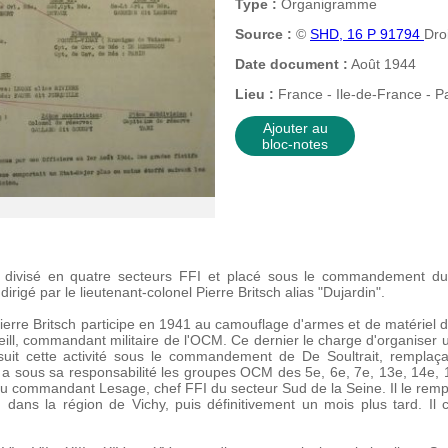
Type :
Organigramme
Source :
©
SHD, 16 P 91794
Dro
Date document :
Août 1944
Lieu :
France - Ile-de-France - Pa
Ajouter au
bloc-notes
 divisé en quatre secteurs FFI et placé sous le commandement du c
irigé par le lieutenant-colonel Pierre Britsch alias "Dujardin".
ierre Britsch participe en 1941 au camouflage d'armes et de matériel da
eill, commandant militaire de l'OCM. Ce dernier le charge d'organiser u
suit cette activité sous le commandement de De Soultrait, remplaç
 a sous sa responsabilité les groupes OCM des 5e, 6e, 7e, 13e, 14e, 1
u commandant Lesage, chef FFI du secteur Sud de la Seine. Il le rempl
ans la région de Vichy, puis définitivement un mois plus tard. Il c