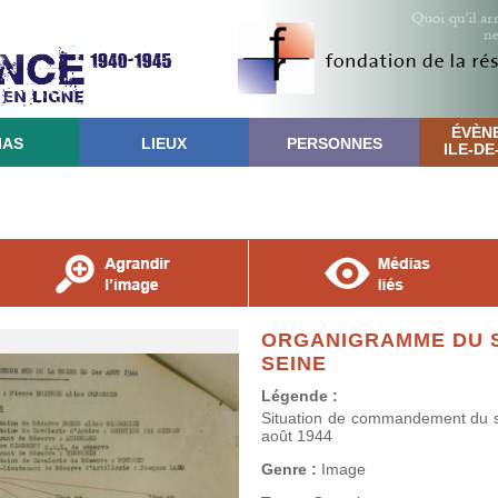
ÉVÈN
IAS
LIEUX
PERSONNES
ILE-D
ORGANIGRAMME DU S
SEINE
Légende :
Situation de commandement du s
août 1944
Genre :
Image