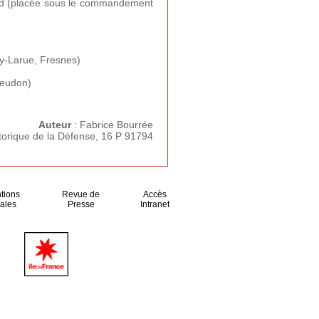
 Sud (placée sous le commandement
lly-Larue, Fresnes)
Meudon)
Auteur
: Fabrice Bourrée
storique de la Défense, 16 P 91794
tions
Revue de
Accès
ales
Presse
Intranet