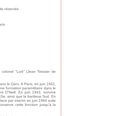
its réservés
ris
olonel "Lizé" (Jean Teissier de
ns le Gers. A Paris, en juin 1942,
ne formation paramilitaire dans le
ant O'Neill. En juin 1943, nommé
5e, ainsi que la banlieue Sud. En
ace par interim en juin 1944 suite
onserve cette fonction jusqu'à la