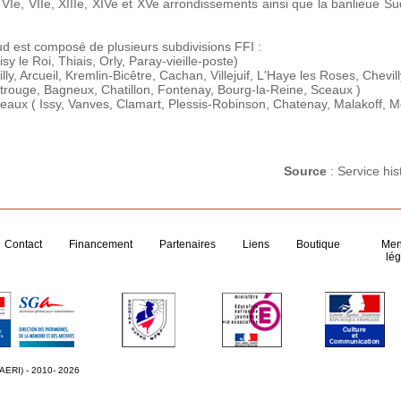
VIe, VIIe, XIIIe, XIVe et XVe arrondissements ainsi que la banlieue
d est composé de plusieurs subdivisions FFI :
isy le Roi, Thiais, Orly, Paray-vieille-poste)
tilly, Arcueil, Kremlin-Bicêtre, Cachan, Villejuif, L'Haye les Roses, Chevi
trouge, Bagneux, Chatillon, Fontenay, Bourg-la-Reine, Sceaux )
ineaux ( Issy, Vanves, Clamart, Plessis-Robinson, Chatenay, Malakoff, 
Source
: Service hi
Contact
Financement
Partenaires
Liens
Boutique
Men
lég
 AERI) - 2010- 2026