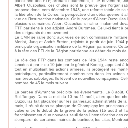
parisienne des FTP, arrêtant notamment, le 16 novembre, Jos
Albert Ouzoulias, ces chutes sont la preuve que l'organisation
propose donc, vers décembre 1943, une refonte totale de sa stru
la libération de la Corse, la perspective d'un débarquement all
vue de l'insurrection nationale. Or le projet d'Albert Ouzouli
plusieurs semaines. Albert Ouzoulias s'incline finalement de
FTP parisiens à son adjoint, André Duroméa. Celui-ci tient à pe
des dirigeants du mouvement.
Le CMN se rallie donc aux vues de son commissaire militaire e
Merlot, Jung et André Breton, rejoints à partir de juin 1944
principale organisation militaire de la Région parisienne. Ce
à la tête des FFI de la Région parisienne au début du mois de 
Le rôle des FTP dans les combats de l'été 1944 reste enco
lancées à partir du 10 juin par le général Koenig, appelant à f
tout en multipliant les actions armées, ils protègent les manif
patriotiques, particulièrement nombreuses dans les usines
nombreux sabotages. Ils lèvent de nouvelles compagnies. Celles
nombre de 45 le mois suivant.
La percée d'Avranche précipite les événements. Le 8 août, Ch
Rol-Tanguy. Dans la nuit du 10 au 11 août, alors que les chem
Ouzoulias fait placarder sur les panneaux administratifs de l
mois, il réunit dans sa planque de Champigny les principaux c
calée entre le début de la grève de la police (15 août) et l'
franchissement d'un nouveau seuil dans l'intensification de
s'emparer de certaines mairies de banlieue, les Lilas, Montreuil