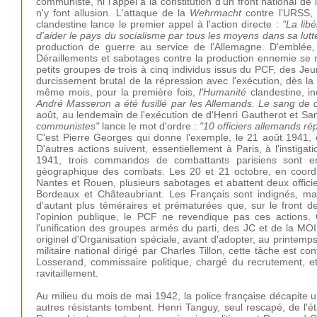
communiste, ni l'appel à la constitution d'un front national d
n'y font allusion. L'attaque de la
Wehrmacht
contre l'URSS, l
clandestine lance le premier appel à l'action directe :
"La lib
d'aider le pays du socialisme par tous les moyens dans sa lutt
production de guerre au service de l'Allemagne. D'emblée, 
Déraillements et sabotages contre la production ennemie se mu
petits groupes de trois à cinq individus issus du PCF, des J
durcissement brutal de la répression avec l'exécution, dès la
même mois, pour la première fois,
l'Humanité
clandestine, in
André Masseron a été fusillé par les Allemands. Le sang de c
août, au lendemain de l'exécution de d'Henri Gautherot et Sa
communistes"
lance le mot d'ordre :
"10 officiers allemands ré
C'est Pierre Georges qui donne l'exemple, le 21 août 1941, 
D'autres actions suivent, essentiellement à Paris, à l'instig
1941, trois commandos de combattants parisiens sont env
géographique des combats. Les 20 et 21 octobre, en coordi
Nantes et Rouen, plusieurs sabotages et abattent deux offic
Bordeaux et Châteaubriant. Les Français sont indignés, mai
d'autant plus téméraires et prématurées que, sur le front de
l'opinion publique, le PCF ne revendique pas ces actions.
l'unification des groupes armés du parti, des JC et de la MO
originel d'Organisation spéciale, avant d'adopter, au printem
militaire national dirigé par Charles Tillon, cette tâche est
Losserand, commissaire politique, chargé du recrutement, 
ravitaillement.
Au milieu du mois de mai 1942, la police française décapite
autres résistants tombent. Henri Tanguy, seul rescapé, de l'ét