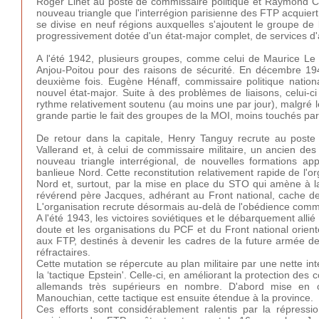
Roger Linet au poste de commissaire politique et Raymond C
nouveau triangle que l'interrégion parisienne des FTP acquiert
se divise en neuf régions auxquelles s'ajoutent le groupe de 
progressivement dotée d'un état-major complet, de services 
A l'été 1942, plusieurs groupes, comme celui de Maurice Le
Anjou-Poitou pour des raisons de sécurité. En décembre 1942
deuxième fois. Eugène Hénaff, commissaire politique natio
nouvel état-major. Suite à des problèmes de liaisons, celui-ci
rythme relativement soutenu (au moins une par jour), malgré le
grande partie le fait des groupes de la MOI, moins touchés par
De retour dans la capitale, Henry Tanguy recrute au poste
Vallerand et, à celui de commissaire militaire, un ancien des
nouveau triangle interrégional, de nouvelles formations 
banlieue Nord. Cette reconstitution relativement rapide de l'
Nord et, surtout, par la mise en place du STO qui amène à l
révérend père Jacques, adhérant au Front national, cache de
L'organisation recrute désormais au-delà de l'obédience com
A l'été 1943, les victoires soviétiques et le débarquement alli
doute et les organisations du PCF et du Front national orienten
aux FTP, destinés à devenir les cadres de la future armée de 
réfractaires.
Cette mutation se répercute au plan militaire par une nette inte
la ‘tactique Epstein'. Celle-ci, en améliorant la protection d
allemands très supérieurs en nombre. D'abord mise en
Manouchian, cette tactique est ensuite étendue à la province.
Ces efforts sont considérablement ralentis par la répressio