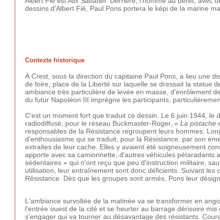
Albert Fié est Alix Sabatier. Derrière, l'homme au béret, avec 
dessins d'Albert Fié, Paul Pons portera le képi de la marine m
Contexte historique
À Crest, sous la direction du capitaine Paul Pons, a lieu une d
de foire, place de la Liberté sur laquelle se dressait la statu
ambiance très particulière de levée en masse, d'enrôlement de
du futur Napoléon III imprègne les participants, particulièreme
C'est un moment fort que traduit ce dessin. Le 6 juin 1944, 
radiodiffusé, pour le réseau Buckmaster-Roger,
« La pistache 
responsables de la Résistance regroupent leurs hommes. Long
d'enthousiasme qui se traduit, pour la Résistance, par son 
extraites de leur cache. Elles y avaient été soigneusement c
apporte avec sa camionnette, d'autres véhicules pétaradants ar
sédentaires » qui n'ont reçu que peu d'instruction militaire, sa
utilisation, leur entraînement sont donc déficients. Suivant les
Résistance. Dès que les groupes sont armés, Pons leur désig
L'ambiance survoltée de la matinée va se transformer en angoi
l'entrée ouest de la cité et se heurter au barrage dérisoire mi
s'engager qui va tourner au désavantage des résistants. Cou