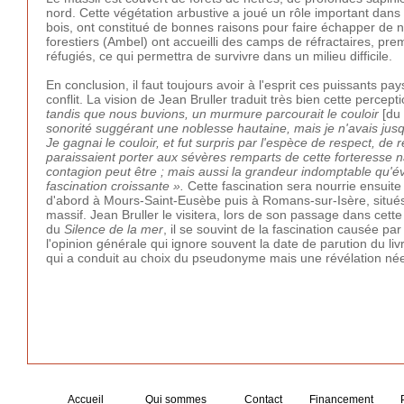
nord. Cette végétation arbustive a joué un rôle important dans l
bois, ont constitué de bonnes raisons pour faire échapper de n
forestiers (Ambel) ont accueilli des camps de réfractaires, pr
réfugiés, ce qui permettra de survivre dans un milieu difficile.
En conclusion, il faut toujours avoir à l'esprit ces puissants pay
conflit. La vision de Jean Bruller traduit très bien cette percept
tandis que nous buvions, un murmure parcourait le couloir
[du 
sonorité suggérant une noblesse hautaine, mais je n'avais jusq
Je gagnai le couloir, et fut surpris par l'espèce de respect,
paraissaient porter aux sévères remparts de cette forteresse 
contagion peut être ; mais aussi la grandeur indomptable qu'év
fascination croissante ».
Cette fascination sera nourrie ensuite
d'abord à Mours-Saint-Eusèbe puis à Romans-sur-Isère, situés 
massif. Jean Bruller le visitera, lors de son passage dans cett
du
Silence de la mer
, il se souvint de la fascination causée p
l'opinion générale qui ignore souvent la date de parution du li
qui a conduit au choix du pseudonyme mais une révélation né
Accueil
Qui sommes
Contact
Financement