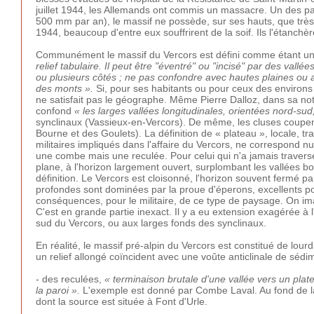
juillet 1944, les Allemands ont commis un massacre. Un des p
500 mm par an), le massif ne possède, sur ses hauts, que très p
1944, beaucoup d'entre eux souffrirent de la soif. Ils l'étanch
Communément le massif du Vercors est défini comme étant un 
relief tabulaire. Il peut être "éventré" ou "incisé" par des vall
ou plusieurs côtés ; ne pas confondre avec hautes plaines ou a
des monts ».
Si, pour ses habitants ou pour ceux des environs i
ne satisfait pas le géographe. Même Pierre Dalloz, dans sa note 
confond
« les larges vallées longitudinales, orientées nord-su
synclinaux (Vassieux-en-Vercors). De même, les cluses coupen
Bourne et des Goulets). La définition de « plateau », locale, t
militaires impliqués dans l'affaire du Vercors, ne correspond 
une combe mais une reculée. Pour celui qui n'a jamais traversé
plane, à l'horizon largement ouvert, surplombant les vallées 
définition. Le Vercors est cloisonné, l'horizon souvent fermé pa
profondes sont dominées par la proue d'éperons, excellents po
conséquences, pour le militaire, de ce type de paysage. On im
C'est en grande partie inexact. Il y a eu extension exagérée 
sud du Vercors, ou aux larges fonds des synclinaux.
En réalité, le massif pré-alpin du Vercors est constitué de lou
un relief allongé coïncident avec une voûte anticlinale de sédim
- des reculées,
« terminaison brutale d'une vallée vers un plat
la paroi ».
L'exemple est donné par Combe Laval. Au fond de la 
dont la source est située à Font d'Urle.