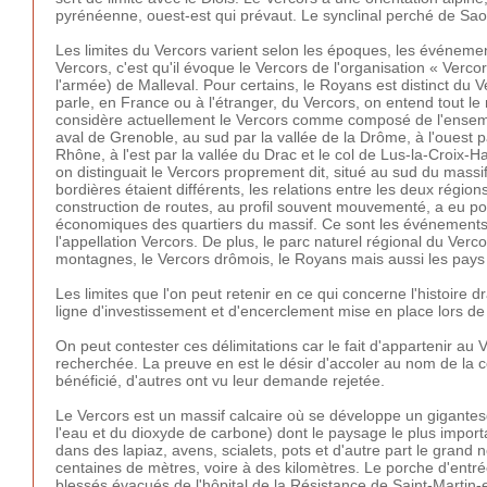
pyrénéenne, ouest-est qui prévaut. Le synclinal perché de Sao
Les limites du Vercors varient selon les époques, les événemen
Vercors, c'est qu'il évoque le Vercors de l'organisation « Verc
l'armée) de Malleval. Pour certains, le Royans est distinct du 
parle, en France ou à l'étranger, du Vercors, on entend tout le 
considère actuellement le Vercors comme composé de l'ensemble
aval de Grenoble, au sud par la vallée de la Drôme, à l'ouest par
Rhône, à l'est par la vallée du Drac et le col de Lus-la-Croix-
on distinguait le Vercors proprement dit, situé au sud du mas
bordières étaient différents, les relations entre les deux région
construction de routes, au profil souvent mouvementé, a eu p
économiques des quartiers du massif. Ce sont les événements
l'appellation Vercors. De plus, le parc naturel régional du Ver
montagnes, le Vercors drômois, le Royans mais aussi les pays 
Les limites que l'on peut retenir en ce qui concerne l'histoire 
ligne d'investissement et d'encerclement mise en place lors de
On peut contester ces délimitations car le fait d'appartenir au
recherchée. La preuve en est le désir d'accoler au nom de la
bénéficié, d'autres ont vu leur demande rejetée.
Le Vercors est un massif calcaire où se développe un gigantesq
l'eau et du dioxyde de carbone) dont le paysage le plus importan
dans des lapiaz, avens, scialets, pots et d'autre part le gran
centaines de mètres, voire à des kilomètres. Le porche d'entré
blessés évacués de l'hôpital de la Résistance de Saint-Martin-en