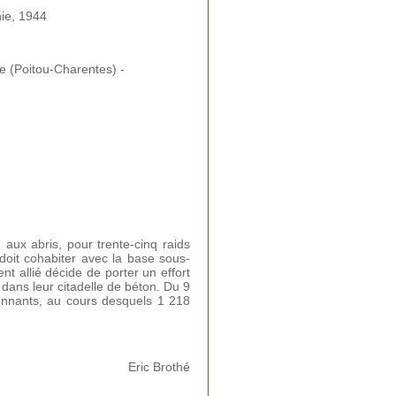
ie, 1944
e (Poitou-Charentes) -
 aux abris, pour trente-cinq raids
i doit cohabiter avec la base sous-
t allié décide de porter un effort
s dans leur citadelle de béton. Du 9
ronnants, au cours desquels 1 218
Eric Brothé