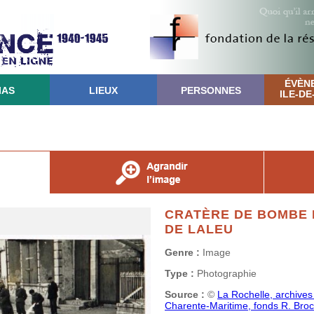
ÉVÈN
IAS
LIEUX
PERSONNES
ILE-D
CRATÈRE DE BOMBE 
DE LALEU
Genre :
Image
Type :
Photographie
Source :
©
La Rochelle, archives
Charente-Maritime, fonds R. Broc