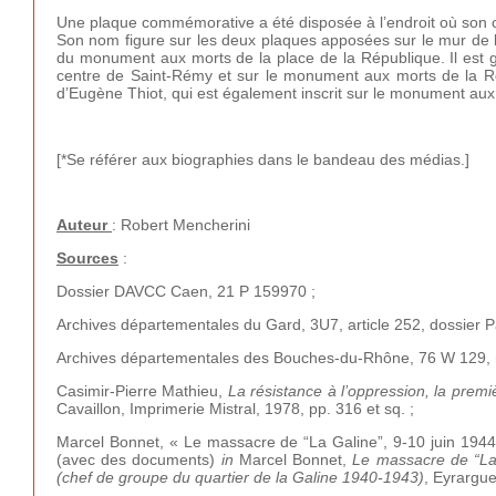
Une plaque commémorative a été disposée à l’endroit où son co
Son nom figure sur les deux plaques apposées sur le mur de l
du monument aux morts de la place de la République. Il est g
centre de Saint-Rémy et sur le monument aux morts de la Ré
d’Eugène Thiot, qui est également inscrit sur le monument aux 
[*Se référer aux biographies dans le bandeau des médias.]
Auteur
: Robert Mencherini
Sources
:
Dossier DAVCC Caen, 21 P 159970 ;
Archives départementales du Gard, 3U7, article 252, dossier P
Archives départementales des Bouches-du-Rhône, 76 W 129, ra
Casimir-Pierre Mathieu,
La résistance à l’oppression, la prem
Cavaillon, Imprimerie Mistral, 1978, pp. 316 et sq. ;
Marcel Bonnet, « Le massacre de “La Galine”, 9-10 juin 194
(avec des documents)
in
Marcel Bonnet,
Le massacre de “La 
(chef de groupe du quartier de la
Galine 1940-1943)
, Eyrargue