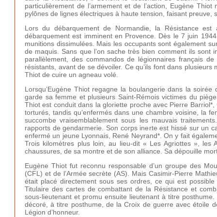
particulièrement de l’armement et de l’action, Eugène Thiot 
pylônes de lignes électriques à haute tension, faisant preuve,
Lors du débarquement de Normandie, la Résistance est 
débarquement est imminent en Provence. Dès le 7 juin 1944
munitions dissimulées. Mais les occupants sont également sur l
de maquis. Sans que l’on sache très bien comment ils sont inf
parallèlement, des commandos de légionnaires français de 
résistants, avant de se dévoiler. Ce qu’ils font dans plusieu
Thiot de cuire un agneau volé.
Lorsqu’Eugène Thiot regagne la boulangerie dans la soirée d
garde sa femme et plusieurs Saint-Rémois victimes du piège
Thiot est conduit dans la gloriette proche avec Pierre Barriol*
torturés, tandis qu’enfermés dans une chambre voisine, la fem
succombe vraisemblablement sous les mauvais traitements. 
rapports de gendarmerie. Son corps inerte est hissé sur un 
enfermé un jeune Lyonnais, René Neyrand*. On y fait égalemen
Trois kilomètres plus loin, au lieu-dit « Les Agriottes », le
chaussures, de sa montre et de son alliance. Sa dépouille mort
Eugène Thiot fut reconnu responsable d’un groupe des Mou
(CFL) et de l’Armée secrète (AS). Mais Casimir-Pierre Mathieu
était placé directement sous ses ordres, ce qui est possibl
Titulaire des cartes de combattant de la Résistance et com
sous-lieutenant et promu ensuite lieutenant à titre posthume. I
décoré, à titre posthume, de la Croix de guerre avec étoile d
Légion d’honneur.