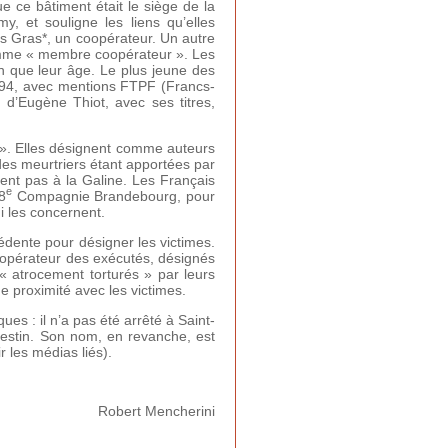
e ce bâtiment était le siège de la
y, et souligne les liens qu’elles
les Gras*, un coopérateur. Un autre
e comme « membre coopérateur ». Les
on que leur âge. Le plus jeune des
 1994, avec mentions FTPF (Francs-
i d’Eugène Thiot, avec ses titres,
e ». Elles désignent comme auteurs
 des meurtriers étant apportées par
ient pas à la Galine. Les Français
e
8
Compagnie Brandebourg, pour
i les concernent.
cédente pour désigner les victimes.
oopérateur des exécutés, désignés
 atrocement torturés » par leurs
 proximité avec les victimes.
es : il n’a pas été arrêté à Saint-
destin. Son nom, en revanche, est
 les médias liés).
Robert Mencherini