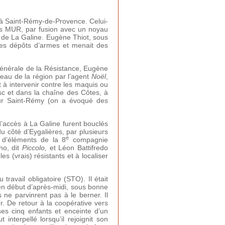
e à Saint-Rémy-de-Provence. Celui-
 des MUR, par fusion avec un noyau
e de La Galine. Eugène Thiot, sous
t les dépôts d’armes et menait des
générale de la Résistance, Eugène
veau de la région par l’agent
Noël
,
 à intervenir contre les maquis ou
esc et dans la chaîne des Côtes, à
 sur Saint-Rémy (on a évoqué des
’accès à La Galine furent bouclés
du côté d’Eygalières, par plusieurs
e
it d’éléments de la 8
compagnie
no, dit
Piccolo,
et Léon Battifredo
s (vrais) résistants et à localiser
travail obligatoire (STO). Il était
en début d’après-midi, sous bonne
ne parvinrent pas à le berner. Il
r. De retour à la coopérative vers
ses cinq enfants et enceinte d’un
interpellé lorsqu’il rejoignit son