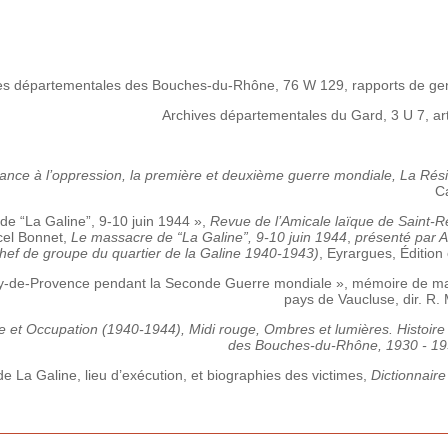
es départementales des Bouches-du-Rhône, 76 W 129, rapports de gend
Archives départementales du Gard, 3 U 7, art
ance à l’oppression, la première et deuxième guerre mondiale, La Rés
Ca
e “La Galine”, 9-10 juin 1944 »,
Revue de l’Amicale laïque de Saint-
el Bonnet,
Le massacre de “La Galine”, 9-10 juin 1944
,
présenté par 
chef de groupe du quartier de la Galine 1940-1943)
, Eyrargues, Édition
y-de-Provence pendant la Seconde Guerre mondiale », mémoire de maît
pays de Vaucluse, dir. R.
e et Occupation (1940-1944),
Midi rouge, Ombres et lumières. Histoire p
des Bouches-du-Rhône, 1930 - 1
e La Galine, lieu d’exécution, et biographies des victimes,
Dictionnaire