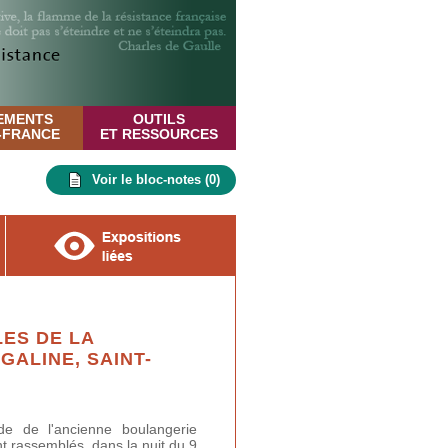
EMENTS
OUTILS
E-FRANCE
ET RESSOURCES
Voir le bloc-notes (
0
)
ES DE LA
GALINE, SAINT-
e de l'ancienne boulangerie
t rassemblés, dans la nuit du 9