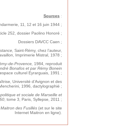
Sources
:
armerie, 11, 12 et 16 juin 1944 ;
icle 252, dossier Paolino Honoré ;
Dossiers DAVCC Caen ;
istance,
Saint-Rémy, chez l’auteur,
vaillon, Imprimerie Mistral, 1978 ;
Rémy-de-Provence,
1984, reproduit
André Bonafos et par Rémy Bonein
 espace culturel Eyrarguais, 1991 ;
rise, Université d’Avignon et des
 Mencherini, 1996, dactylographié ;
olitique et sociale de Marseille et
950
, tome 3, Paris, Syllepse, 2011 ;
 Maitron des Fusillés
(et sur le site
Internet Maitron en ligne).