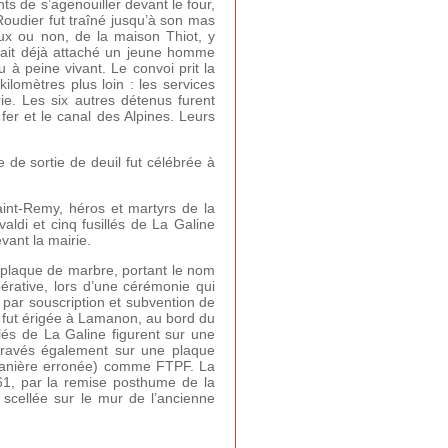
nts de s’agenouiller devant le four,
Roudier fut traîné jusqu’à son mas
eux ou non, de la maison Thiot, y
était déjà attaché un jeune homme
 à peine vivant. Le convoi prit la
lomètres plus loin : les services
ie. Les six autres détenus furent
r et le canal des Alpines. Leurs
de sortie de deuil fut célébrée à
aint-Remy, héros et martyrs de la
aldi et cinq fusillés de La Galine
vant la mairie.
 plaque de marbre, portant le nom
pérative, lors d’une cérémonie qui
 par souscription et subvention de
le fut érigée à Lamanon, au bord du
llés de La Galine figurent sur une
gravés également sur une plaque
e manière erronée) comme FTPF. La
1, par la remise posthume de la
scellée sur le mur de l’ancienne