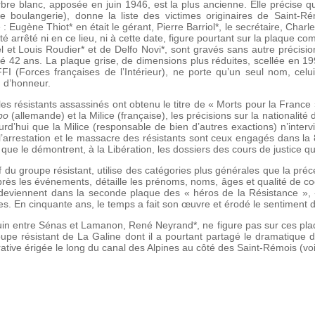
re blanc, apposée en juin 1946, est la plus ancienne. Elle précise qu
ne boulangerie), donne la liste des victimes originaires de Saint-Rém
: Eugène Thiot* en était le gérant, Pierre Barriol*, le secrétaire, Char
été arrêté ni en ce lieu, ni à cette date, figure pourtant sur la plaqu
 et Louis Roudier* et de Delfo Novi*, sont gravés sans autre précisi
âgé 42 ans. La plaque grise, de dimensions plus réduites, scellée en
 FFI (Forces françaises de l’Intérieur), ne porte qu’un seul nom, celu
n d’honneur.
es résistants assassinés ont obtenu le titre de « Morts pour la Franc
po
(allemande) et la Milice (française), les précisions sur la nationalité
rd’hui que la Milice (responsable de bien d’autres exactions) n’interv
 l’arrestation et le massacre des résistants sont ceux engagés dans la 
e le démontrent, à la Libération, les dossiers des cours de justice qu
 du groupe résistant, utilise des catégories plus générales que la pré
rès les événements, détaille les prénoms, noms, âges et qualité de c
viennent dans la seconde plaque des « héros de la Résistance », «
. En cinquante ans, le temps a fait son œuvre et érodé le sentiment de
 juin entre Sénas et Lamanon, René Neyrand*, ne figure pas sur ces plaqu
oupe résistant de La Galine dont il a pourtant partagé le dramatique 
tive érigée le long du canal des Alpines au côté des Saint-Rémois (voir