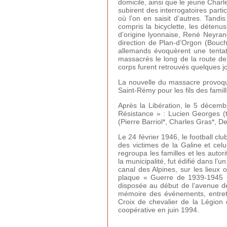
domicile, ainsi que le jeune Charle
subirent des interrogatoires part
où l’on en saisit d’autres. Tand
compris la bicyclette, les déten
d’origine lyonnaise, René Neyran
direction de Plan-d’Orgon (Bouch
allemands évoquèrent une tentati
massacrés le long de la route d
corps furent retrouvés quelques j
La nouvelle du massacre provoqua
Saint-Rémy pour les fils des famil
Après la Libération, le 5 décemb
Résistance » : Lucien Georges (tu
(Pierre Barriol*, Charles Gras*, De
Le 24 février 1946, le football 
des victimes de la Galine et celu
regroupa les familles et les auto
la municipalité, fut édifié dans l
canal des Alpines, sur les lieux 
plaque « Guerre de 1939-1945 »
disposée au début de l’avenue de
mémoire des événements, entret
Croix de chevalier de la Légio
coopérative en juin 1994.