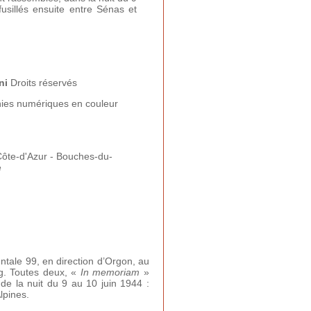
fusillés ensuite entre Sénas et
ni
Droits réservés
ies numériques en couleur
ôte-d'Azur - Bouches-du-
e
tale 99, en direction d’Orgon, au
g. Toutes deux, «
In memoriam
»
de la nuit du 9 au 10 juin 1944 :
Alpines.