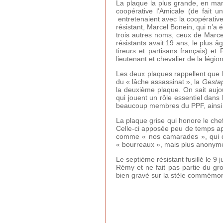
La plaque la plus grande, en marb
coopérative l’Amicale (de fait u
entretenaient avec la coopérative 
résistant, Marcel Bonein, qui n’a 
trois autres noms, ceux de Marcel
résistants avait 19 ans, le plus 
tireurs et partisans français) et
lieutenant et chevalier de la légio
Les deux plaques rappellent que l
du « lâche assassinat », la
Gesta
la deuxième plaque. On sait aujou
qui jouent un rôle essentiel dans
beaucoup membres du PPF, ainsi qu
La plaque grise qui honore le chef
Celle-ci apposée peu de temps ap
comme « nos camarades », qui de
« bourreaux », mais plus anonymes
Le septième résistant fusillé le 9
Rémy et ne fait pas partie du gr
bien gravé sur la stèle commémora