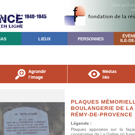
ÉVÈN
IAS
LIEUX
PERSONNES
ILE-D
PLAQUES MÉMORIELL
BOULANGERIE DE LA 
RÉMY-DE-PROVENCE
Légende :
Plaques apposées sur la façad
coopérative de La Galine où furen