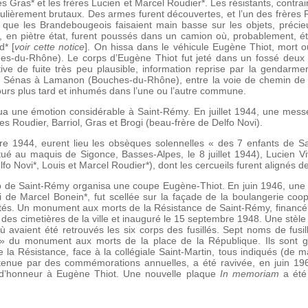
s Gras* et les frères Lucien et Marcel Roudier*. Les résistants, contrai
iculièrement brutaux. Des armes furent découvertes, et l’un des frères 
is que les Brandebougeois faisaient main basse sur les objets, préci
us, en piètre état, furent poussés dans un camion où, probablement, 
d* [
voir cette notice
]. On hissa dans le véhicule Eugène Thiot, mort ou
es-du-Rhône). Le corps d’Eugène Thiot fut jeté dans un fossé deux ki
ve de fuite très peu plausible, information reprise par la gendarmer
e Sénas à Lamanon (Bouches-du-Rhône), entre la voie de chemin de fe
ours plus tard et inhumés dans l’une ou l’autre commune.
 une émotion considérable à Saint-Rémy. En juillet 1944, une messe 
les Roudier, Barriol, Gras et Brogi (beau-frère de Delfo Novi).
re 1944, eurent lieu les obsèques solennelles « des 7 enfants de S
é au maquis de Sigonce, Basses-Alpes, le 8 juillet 1944), Lucien Viv
lfo Novi*, Louis et Marcel Roudier*), dont les cercueils furent alignés de
club de Saint-Rémy organisa une coupe Eugène-Thiot. En juin 1946, une
i de Marcel Bonein*, fut scellée sur la façade de la boulangerie coo
rités. Un monument aux morts de la Résistance de Saint-Rémy, financé
’un des cimetières de la ville et inauguré le 15 septembre 1948. Une stè
où avaient été retrouvés les six corps des fusillés. Sept noms de fusi
 du monument aux morts de la place de la République. Ils sont 
 la Résistance, face à la collégiale Saint-Martin, tous indiqués (d
enue par des commémorations annuelles, a été ravivée, en juin 196
n d’honneur à Eugène Thiot. Une nouvelle plaque
In memoriam
a été 