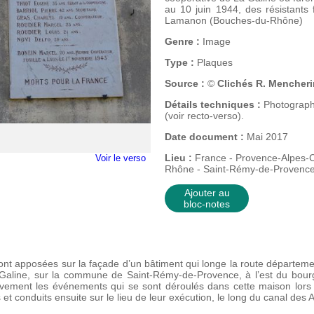
au 10 juin 1944, des résistants 
Lamanon (Bouches-du-Rhône)
Genre :
Image
Type :
Plaques
Source :
©
Clichés R. Mencheri
Détails techniques :
Photograph
(voir recto-verso).
Date document :
Mai 2017
Lieu :
France - Provence-Alpes-C
Voir le verso
Rhône - Saint-Rémy-de-Provenc
Ajouter au
bloc-notes
 apposées sur la façade d’un bâtiment qui longe la route départemen
 Galine, sur la commune de Saint-Rémy-de-Provence, à l’est du bour
vement les événements qui se sont déroulés dans cette maison lors 
és et conduits ensuite sur le lieu de leur exécution, le long du canal des 