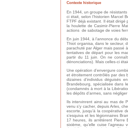
Contexte historique
En 1944, un groupe de résistants 
ci était, selon l’historien Marce
FTPF déjà existant. Il était diri
la houlette de Casimir-Pierre Ma
actions de sabotage de voies ferr
En juin 1944, à l’annonce du déb
Thiot organisa, dans le secteur, 
parachuté par Alger mais passé à 
tentatives de départ pour les maq
partir du 11 juin. On ne connaî
dénonciations). Mais celles-ci éta
Une opération d’envergure combin
et étroitement contrôlés par des b
dizaines d’individus déguisés en
Brandebourg, spécialisée dans les
(condamnés à mort à la Libération)
les dépôts d’armes, sans négliger 
Ils intervinrent ainsi au mas de P
venu s’y cacher, depuis Arles, c
escorte, jusqu’à la coopérative 
s’esquiva et les légionnaires Bra
17 heures, ils arrêtèrent Pierre
sixième, qu’elle cuise l’agneau v