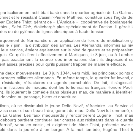
particulièrement actif était basé dans le quartier agricole de La Galin
l Bonnet et le résistant Casimir-Pierre Mathieu, constitué sous l’égide
gé par Eugène Thiot, gérant de « L’Amicale », coopérative de boulangeri
thieu,
Saint-Clair,
étaitchargé plus spécialement de l’action. Il gérai
ées ou de pylônes de lignes électriques à haute tension.
arquement de Normandie et en application de l’ordre de mobilisation 
dès le 7 juin, la distribution des armes. Les Allemands, informés au ni
leur service, étaient également sur le pied de guerre et se préparaient
uis. Ce qu’ils firent effectivement à Martigues, le 8 juin, ou à Lamb
t pas exactement la source des informations dont ils disposaient
ient assez précises pour qu’ils puissent frapper de manière efficace.
a deux mouvements. Le 9 juin 1944, vers midi, les principaux points d
arrages militaires allemands. En même temps, le quartier fut investi, 
 résistants, réfractaires ou agents parachutés. De fait, il s’agissa
 infiltrations de maquis, dont les tortionnaires français Honoré Paoli
. Ils jouèrent la comédie dans plusieurs mas, de manière à identifier le
de voler, au passage, biens et nourriture.
ilons, où se dissimulait le jeune Delfo Novi*, réfractaire au Service du 
hez sa sœur et son beau-frère, gérant du mas. Delfo Novi fut emmené, 
de La Galine. Les faux maquisards y rencontrèrent Eugène Thiot, mais 
ndebourg partirent continuer leur chasse aux résistants dans le quartie
 Barriol*, venu en voisin, et exigèrent de Mme Thiot, présente avec 
olé dans la journée à un berger. À la nuit tombée, Eugène Thiot fut 