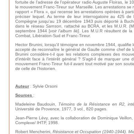
fortuite de l'adresse de l'opérateur radio Auguste Floiras, le 
le mouvement Franc-Tireur sur Marseille. Les arrestations se mu
rapport « Flora », qui recense les arrestations opérées à par
préciser lequel. Au terme de leur interrogatoire au 425 de l
Compiègne jusqu'au 19 décembre 1943 puis déporté à Buchenwal
dans le réseau
Samson
, rattaché au BCRA, et les M.U.R. (M
septembre 1944 [
voir l’album lié]
. Les M.U.R résultent de l
Combat, Libération-Sud et Franc-Tireur.
Hector Brunini, lorsqu'il témoigne en novembre 1944, qualifie le
accepté de reconnaître le général de Gaulle comme chef de l
Brunini considère-t-il que les relations complexes des mou
d'intérêt face à l'intérêt général ? S'agit-il de marquer un
mouvement Franc-Tireur fut-il avant tout motivé par son souti
de celle de l'historien.
Auteur
: Sylvie Orsoni
Sources
:
Madeleine Baudouin,
Témoins de la Résistance en R2, int
Université de Provence, 1977, 3 vol., 820 pages.
Jean-Pierre Lévy, avec la collaboration de Dominique Veillon
Complexe/ IHTP, 1998.
Robert Mencherini,
Résistance et Occupation (1940-1944). Mi