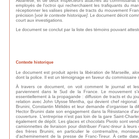
Albanese, et de deux inspecteurs attachés au commissariat sp
employés de l'octroi qui recherchaient les trafiquants du mar
réceptionner les valises pleines de tracts du mouvement Franc-
précision [
voir le contexte historique]
. Le document décrit com
court aux investigations.
Le document se conclut par la liste des témoins pouvant atte
Contexte historique
Le document est produit après la libération de Marseille, al
dont la police. Il est un témoignage en faveur du commissaire 
À travers ce document, on voit comment le journal et les
parviennent dans le Sud de la France. Le mouvement s'imp
essentiellement à la propagande : diffusion de tracts et du j
relation avec John Ulysse Mentha, qui devient chef régional
Brunini, Constantin Mélidès et leur demande d'organiser la d
Hector Brunini date son engagement dans la Résistance d'avril
couverture. L'entreprise n'est pas loin de la gare Saint-Charl
également de dépôt. Les glaces et chocolats Pivolo sont vendus 
camionnettes de livraison pour distribuer
Franc-tireur
à leurs 
des frères Brunini, en particulier le contremaître, monsi
d'acheminement de la presse de Franc-Tireur. À cette date