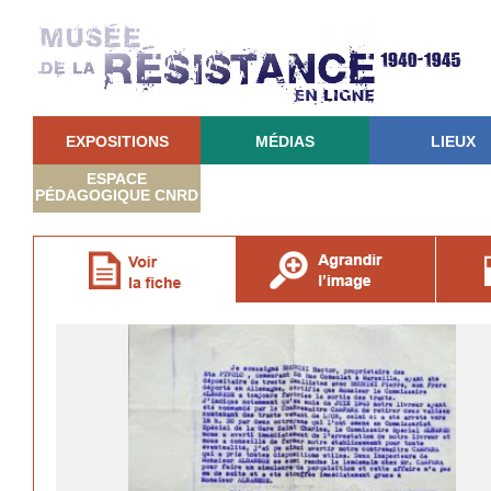
EXPOSITIONS
MÉDIAS
LIEUX
ESPACE
PÉDAGOGIQUE CNRD