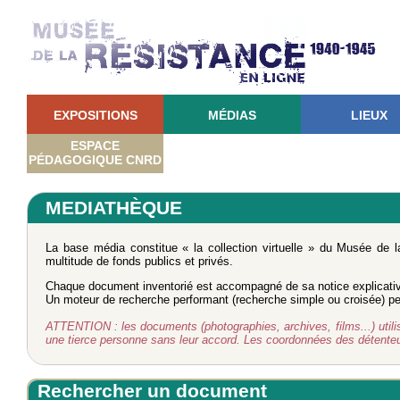
EXPOSITIONS
MÉDIAS
LIEUX
ESPACE
PÉDAGOGIQUE CNRD
MEDIATHÈQUE
La base média constitue « la collection virtuelle » du Musée de 
multitude de fonds publics et privés.
Chaque document inventorié est accompagné de sa notice explicati
Un moteur de recherche performant (recherche simple ou croisée) perm
ATTENTION : les documents (photographies, archives, films...) utilisé
une tierce personne sans leur accord. Les coordonnées des détent
Rechercher un document