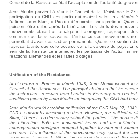
Conseil de la Résistance était l’acceptation de l’autorité du gouv
Jean Moulin parvient à réunir le Conseil de la Résistance le 27 m
participation au CNR des partis qui avaient selon eux démérité.
l’affirme Léon Blum, « Pas de démocratie sans partis ». Quant a
puissent être utiles après la Libération. Les chefs des mouvemen
mouvements étaient un amalgame hétérogène, regroupant des h
commun que leurs souvenirs. L’influence des mouvements ne s’
permettait d’avoir des cadres permanents. Quand ce soutien dis
représentativité que celle acquise dans la défense du pays. En o
sein de la Résistance intérieure, les partisans de l’action immé
réactions allemandes et les rafles d’otages.
Unification of the Resistance
At his return to France in March 1943, Jean Moulin worked to reu
Council of the Resistance. The principal obstacles that he encou
the instructions received from London in February and create
conditions posed by Jean Moulin for integrating the CNR had been
Jean Moulin would establish unification of the CNR May 27, 1943. 
CNR as unworthy according to them. However, the political parti
Blum, “There is no democracy without the parties.” The parties d
the Liberation. Both the movement heads and the militants 
heterogeneous amalgam, grouped together by men and women w
common. The influence of the movements only spread the favor
permanent framework. When this support disappeared, the move