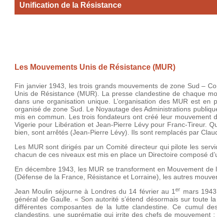
Unification de la Résistance
Les Mouvements Unis de Résistance (MUR)
Fin janvier 1943, les trois grands mouvements de zone Sud – Co
Unis de Résistance (MUR). La presse clandestine de chaque mo
dans une organisation unique. L’organisation des MUR est en p
organisé de zone Sud. Le Noyautage des Administrations publiques
mis en commun. Les trois fondateurs ont créé leur mouvement d
Vigerie pour Libération et Jean-Pierre Lévy pour Franc-Tireur. Q
bien, sont arrêtés (Jean-Pierre Lévy). Ils sont remplacés par C
Les MUR sont dirigés par un Comité directeur qui pilote les serv
chacun de ces niveaux est mis en place un Directoire composé d’
En décembre 1943, les MUR se transforment en Mouvement de li
(Défense de la France, Résistance et Lorraine), les autres mouve
er
Jean Moulin séjourne à Londres du 14 février au 1
mars 1943.
général de Gaulle. « Son autorité s’étend désormais sur toute la
différentes composantes de la lutte clandestine. Ce cumul des
clandestins, une suprématie qui irrite des chefs de mouvement : i