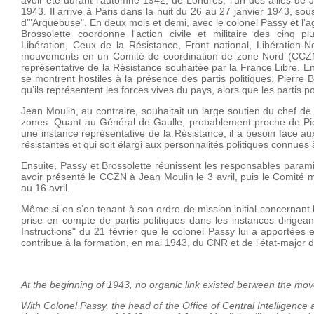
1943. Il arrive à Paris dans la nuit du 26 au 27 janvier 1943, so
d’"Arquebuse". En deux mois et demi, avec le colonel Passy et l'
Brossolette coordonne l'action civile et militaire des cin
Libération, Ceux de la Résistance, Front national, Libération
mouvements en un Comité de coordination de zone Nord (CCZN) 
représentative de la Résistance souhaitée par la France Libre. En 
se montrent hostiles à la présence des partis politiques. Pierre
qu’ils représentent les forces vives du pays, alors que les partis 
Jean Moulin, au contraire, souhaitait un large soutien du chef de
zones. Quant au Général de Gaulle, probablement proche de Pierre
une instance représentative de la Résistance, il a besoin face au
résistantes et qui soit élargi aux personnalités politiques connues 
Ensuite, Passy et Brossolette réunissent les responsables param
avoir présenté le CCZN à Jean Moulin le 3 avril, puis le Comité m
au 16 avril.
Même si en s’en tenant à son ordre de mission initial concernant l
prise en compte de partis politiques dans les instances dirigean
Instructions" du 21 février que le colonel Passy lui a apportées
contribue à la formation, en mai 1943, du CNR et de l'état-major 
At the beginning of 1943, no organic link existed between the 
With Colonel Passy, the head of the Office of Central Intelligence