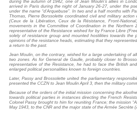
during the autumn of 1942, one of Jean Moulin’s allies in Lond
arrived in Paris during the night of January 26-27, under the 
under the name “d’Arquebuse”. In two and a half months with Pas
Thomas, Pierre Borssolette coordinated civil and military actio
(Ceux de la Libération, Ceux de la Résistance, Front-Nation
movements in the Committee of Coordination in the Northern Zon
representative of the Resistance wished for by France Libre (Fr
solely of resistance group and mounted hostilities towards the p
opinions of the resistance heads, estimating that they represented
a return to the past.
Jean Moulin, on the contrary, wished for a large undertaking of all
two zones. As for General de Gaulle, probably closer to Brossolet
representative of the Resistance, he had to face the British and
enlarged political personalities known to foreign countries.
Later, Passy and Brossolette united the parliamentary responsibil
presented the CCZN to Jean Moulin April 3, then the military commi
Because of the orders of the initial mission concerning the aloofne
towards political parties in instances directing the French Resi
Colonel Passy brought to him for reuniting France; the mission “
May 1943, to the CNR and the major state of the Armée Secrète (