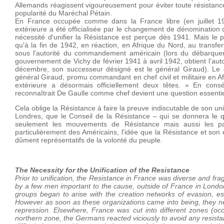
Allemands réagissent vigoureusement pour éviter toute résistance. 
popularité du Maréchal Pétain.
En France occupée comme dans la France libre (en juillet 19
extérieure a été officialisée par le changement de dénomination 
nécessité d'unifier la Résistance est perçue dès 1941. Mais le p
qu'à la fin de 1942, en réaction, en Afrique du Nord, au transfer
sous l'autorité du commandement américain (lors du débarquem
gouvernement de Vichy de février 1941 à avril 1942, obtient l’aut
décembre, son successeur désigné est le général Giraud). Le 
général Giraud, promu commandant en chef civil et militaire en 
extérieure a désormais officiellement deux têtes. » En conséq
reconnaîtrait De Gaulle comme chef devient une question essentie
Cela oblige la Résistance à faire la preuve indiscutable de son uni
Londres, que le Conseil de la Résistance – qui se donnera le qua
seulement les mouvements de Résistance mais aussi les parti
particulièrement des Américains, l'idée que la Résistance et son 
dûment représentatifs de la volonté du peuple.
The Necessity for the Unification of the Resistance
Prior to unification, the Resistance in France was diverse and f
by a few men important to the cause, outside of France in London.
groups began to arise with the creation networks of evasion, 
However as soon as these organizations came into being, they ne
repression. Elsewhere, France was cut into different zones (oc
northern zone, the Germans reacted viciously to avoid any resist