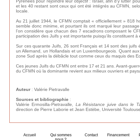
Pyrénées pour rejoindre leur objectif : Israël, afin d’y lutter p
et les 40 restant sont ceux qui ont été intégrés au CFMN, selo
locale.
Au 21 juillet 1944, le CFMN comptait « officiellement » 818 
semble donc minime, et pourtant ils ont marqué leur passage
l’on considère que chacun des 7 escadrons composant le CF
participation des Juifs y est importante puisqu’ils constituent à
Sur ces quarante Juifs, 26 sont Français et 14 sont des juifs
un Allemand, un Hollandais et un Luxembourgeois. Quant aux jui
zone Sud après la débâcle tout comme ceux du maquis des Ecla
Ces jeunes Juifs du CFMN ont entre 17 et 21 ans. Avant-guerre
du CFMN où la dominante revient aux milieux ouvriers et pays
Auteur
: Valérie Pietravalle
Sources et bibliographie
:
Valérie Ermosilla-Pietravalle,
La Résistance juive dans le Ta
direction de Pierre Laborie et Jean Estèbe, Université Toulouse
Accueil
Qui sommes
Contact
Financement
nous ?