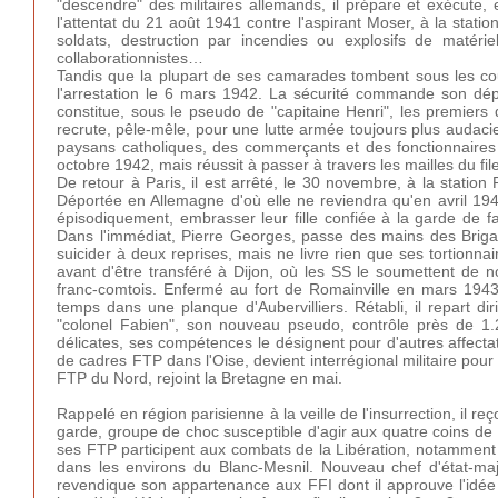
"descendre" des militaires allemands, il prépare et exécute,
l'attentat du 21 août 1941 contre l'aspirant Moser, à la stati
soldats, destruction par incendies ou explosifs de maté
collaborationnistes…
Tandis que la plupart de ses camarades tombent sous les cou
l'arrestation le 6 mars 1942. La sécurité commande son dépa
constitue, sous le pseudo de "capitaine Henri", les premiers
recrute, pêle-mêle, pour une lutte armée toujours plus audaci
paysans catholiques, des commerçants et des fonctionnaires p
octobre 1942, mais réussit à passer à travers les mailles du f
De retour à Paris, il est arrêté, le 30 novembre, à la statio
Déportée en Allemagne d'où elle ne reviendra qu'en avril 194
épisodiquement, embrasser leur fille confiée à la garde de fa
Dans l'immédiat, Pierre Georges, passe des mains des Briga
suicider à deux reprises, mais ne livre rien que ses tortionna
avant d'être transféré à Dijon, où les SS le soumettent de 
franc-comtois. Enfermé au fort de Romainville en mars 1943
temps dans une planque d'Aubervilliers. Rétabli, il repart diri
"colonel Fabien", son nouveau pseudo, contrôle près de 1.20
délicates, ses compétences le désignent pour d'autres affecta
de cadres FTP dans l'Oise, devient interrégional militaire po
FTP du Nord, rejoint la Bretagne en mai.
Rappelé en région parisienne à la veille de l'insurrection, i
garde, groupe de choc susceptible d'agir aux quatre coins de l
ses FTP participent aux combats de la Libération, notamment
dans les environs du Blanc-Mesnil. Nouveau chef d'état-maj
revendique son appartenance aux FFI dont il approuve l'idée d