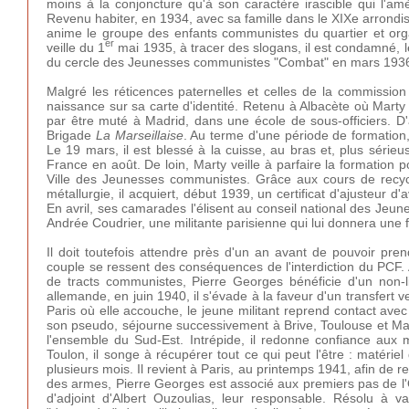
moins à la conjoncture qu'à son caractère irascible qui l'amè
Revenu habiter, en 1934, avec sa famille dans le XIXe arrondissem
anime le groupe des enfants communistes du quartier et orga
er
veille du 1
mai 1935, à tracer des slogans, il est condamné, l
du cercle des Jeunesses communistes "Combat" en mars 1936, 
Malgré les réticences paternelles et celles de la commission
naissance sur sa carte d'identité. Retenu à Albacète où Marty l
par être muté à Madrid, dans une école de sous-officiers. D'a
Brigade
La Marseillaise
. Au terme d'une période de formation
Le 19 mars, il est blessé à la cuisse, au bras et, plus série
France en août. De loin, Marty veille à parfaire la formation 
Ville des Jeunesses communistes. Grâce aux cours de recyc
métallurgie, il acquiert, début 1939, un certificat d'ajusteur
En avril, ses camarades l'élisent au conseil national des Jeu
Andrée Coudrier, une militante parisienne qui lui donnera une f
Il doit toutefois attendre près d'un an avant de pouvoir pre
couple se ressent des conséquences de l'interdiction du PCF. 
de tracts communistes, Pierre Georges bénéficie d'un non-lie
allemande, en juin 1940, il s'évade à la faveur d'un transfert
Paris où elle accouche, le jeune militant reprend contact ave
son pseudo, séjourne successivement à Brive, Toulouse et Mars
l'ensemble du Sud-Est. Intrépide, il redonne confiance aux m
Toulon, il songe à récupérer tout ce qui peut l'être : matéri
plusieurs mois. Il revient à Paris, au printemps 1941, afin de 
des armes, Pierre Georges est associé aux premiers pas de l'O
d'adjoint d'Albert Ouzoulias, leur responsable. Résolu à v